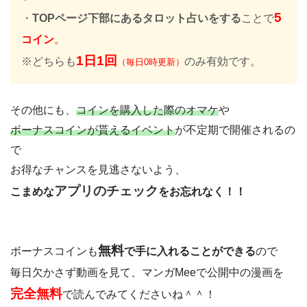
5
・
TOPページ下部にあるタロット占いをする
ことで
コイン
。
1
日1回
※どちらも
のみ有効です。
（毎日0時更新）
その他にも、
コインを購入した際のオマケ
や
ボーナスコインが貰えるイベント
が不定期で開催されるの
で
お得なチャンスを見逃さないよう、
アプリのチェック
こまめな
をお忘れなく！！
無料
ボーナスコインも
で手に入れることができる
ので
毎日欠かさず動画を見て、マンガMeeで公開中の漫画を
完全無料
で読んでみてくださいね＾＾！