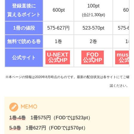
登録直後に
100pt
600pt
600p
貰えるポイント
(合計1,300pt)
1冊の値段
575-627円
523-570pt
575-6
無料で読める巻
1巻
2巻
1巻
U-NEXT
FOD
music
公式サイト
公式HP
公式HP
公式H
※本ページの情報は2020年8月時点のものです。最新の配信状況は各サイトにてご確
認ください。
MEMO
1巻-4巻
1冊575円（FODでは523pt）
5-9巻
1冊627円（FODでは570pt）