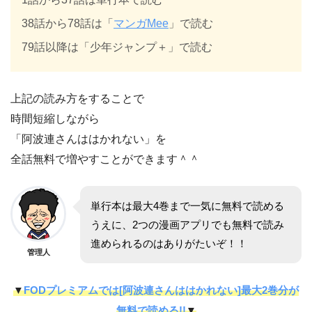
38話から78話は
「
マンガMee
」で読む
79話以降は「少年ジャンプ＋
」で読む
上記の読み方をすることで
時間短縮しながら
「
阿波連さんははかれない
」を
全話無料で増やすことができます＾＾
単行本は最大4巻まで一気に無料で読める
うえに、2つの漫画アプリでも無料で読み
進められるのはありがたいぞ！！
管理人
▼
FODプレミアムでは[阿波連さんははかれない]最大2巻分が
無料で読める!!
▼