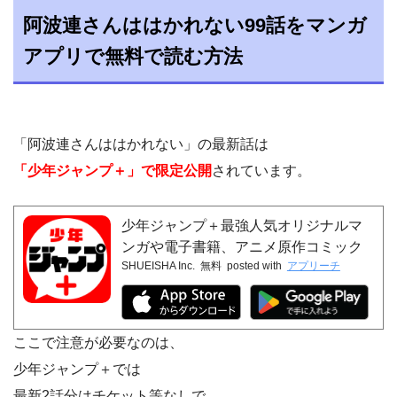
阿波連さんははかれない99話をマンガ
アプリで無料で読む方法
「阿波連さんははかれない」の最新話は
「少年ジャンプ＋」で限定公開
されています。
少年ジャンプ＋最強人気オリジナルマ
ンガや電子書籍、アニメ原作コミック
SHUEISHA Inc.
無料
posted with
アプリーチ
が無料で毎日更新の漫画雑誌アプリ
ここで注意が必要なのは、
少年ジャンプ＋では
最新2話分はチケット等なしで