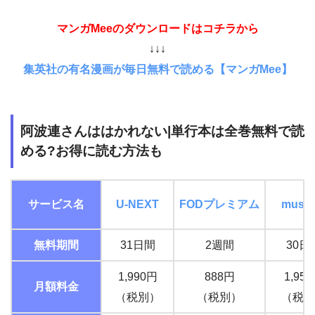
マンガMeeのダウンロードはコチラから
↓↓↓
集英社の有名漫画が毎日無料で読める【マンガMee】
阿波連さんははかれない|単行本は全巻無料で読
める?お得に読む方法も
サービス名
U-NEXT
FOD
プレミアム
music.
無料期間
31日間
2週間
30日
1,990円
888円
1,95
月額料金
（税別）
（税別）
（税込