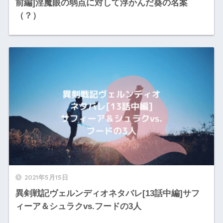
前編]淫魔眼の弱点に対して浮かんだ葵の名案
（？）
2021年5月15日
異剣戦記ヴェルンディオネタバレ[13話中編]サフ
ィーア＆シュラクvs.フードの3人