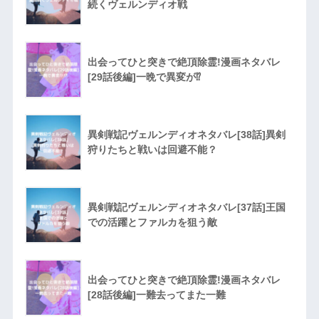
続くヴェルンディオ戦
出会ってひと突きで絶頂除霊!漫画ネタバレ
[29話後編]一晩で異変が⁉︎
異剣戦記ヴェルンディオネタバレ[38話]異剣
狩りたちと戦いは回避不能？
異剣戦記ヴェルンディオネタバレ[37話]王国
での活躍とファルカを狙う敵
出会ってひと突きで絶頂除霊!漫画ネタバレ
[28話後編]一難去ってまた一難