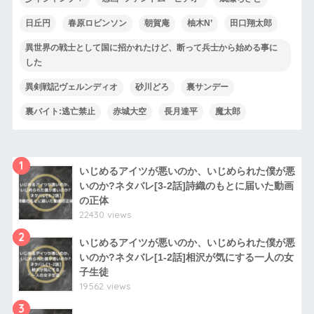
日丘円
春原ロビンソン
朝賀庵
柚木N’
田口翔太郎
異世界の戦士として国に招かれたけど、断って兵士から始める事に
した
異剣戦記ヴェルンディオ
砂川どろ
裏サンデー
裏バイト:逃亡禁止
赤城大空
長月達平
魔太郎
1
いじめるアイツが悪いのか、いじめられた僕が悪
いのか?ネタバレ[3-2話]詩織のもとに届いた動画
の正体
22430 views
2
いじめるアイツが悪いのか、いじめられた僕が悪
いのか?ネタバレ[1-2話]相沢が気にする一人の女
子生徒
19562 views
3