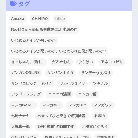
タグ
Amazia
CHIHIRO
hilico
Re:ゼロから始める異世界生活 氷結の絆
いじめるアイツが悪いのか
いじめるアイツが悪いのか、いじめられた僕が悪いのか?
さっちゃん、僕は。
だろめおん
ひらけい
アネコユザキ
ガンガンONLINE
ケンガンオメガ
サンデーうぇぶり
サンドロビッチ・ヤバ子
ツカハラミノリ
ツギクル
デッド・フラッグ
ニコニコ漫画
ニシカワ醇
マンガBANG!
マンガMee
マンガUP!
マンガワン
七尾ナナキ
出会ってひと突きで絶頂除霊!
君塚力
大塚真一郎
姫様"拷問"の時間です
小説家になろう
少年ジャンプ＋
怨画 -ファントム・ビデオ-
成瀬ちさと