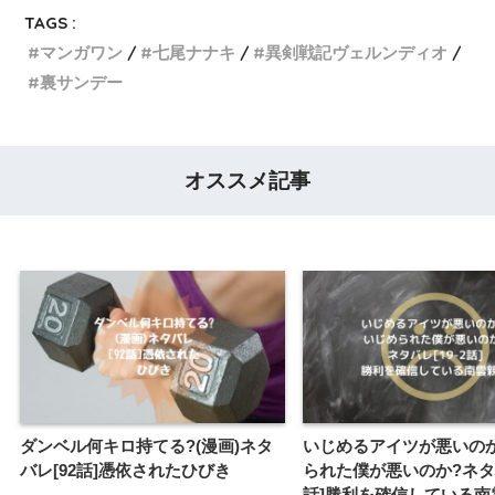
TAGS :
マンガワン
七尾ナナキ
異剣戦記ヴェルンディオ
裏サンデー
オススメ記事
ダンベル何キロ持てる?(漫画)ネタ
いじめるアイツが悪いの
バレ[92話]憑依されたひびき
られた僕が悪いのか?ネタバ
話]勝利を確信している南