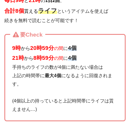
毎日9時
21時
と
の
1日2回
、
ライフ
合計8個
貰える
というアイテムを使えば
続きを無料で読むことが可能です！
要Check
9時
20時59分
4個
から
の間
に
21時
8時59分
4個
から
の間
に
手持ちのライフの数が4個に満たない場合は
上記の時間帯に
最大4個
になるように回復されま
す。
(4個以上の持っていると上記時間帯にライフは貰
えません…)