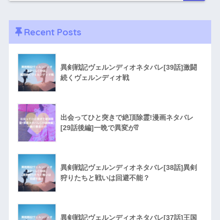
Recent Posts
異剣戦記ヴェルンディオネタバレ[39話]激闘
続くヴェルンディオ戦
出会ってひと突きで絶頂除霊!漫画ネタバレ
[29話後編]一晩で異変が⁉︎
異剣戦記ヴェルンディオネタバレ[38話]異剣
狩りたちと戦いは回避不能？
異剣戦記ヴェルンディオネタバレ[37話]王国