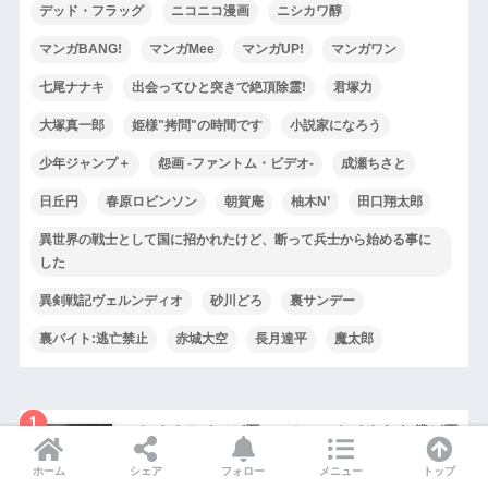
デッド・フラッグ
ニコニコ漫画
ニシカワ醇
マンガBANG!
マンガMee
マンガUP!
マンガワン
七尾ナナキ
出会ってひと突きで絶頂除霊!
君塚力
大塚真一郎
姫様"拷問"の時間です
小説家になろう
少年ジャンプ＋
怨画 -ファントム・ビデオ-
成瀬ちさと
日丘円
春原ロビンソン
朝賀庵
柚木N’
田口翔太郎
異世界の戦士として国に招かれたけど、断って兵士から始める事に
した
異剣戦記ヴェルンディオ
砂川どろ
裏サンデー
裏バイト:逃亡禁止
赤城大空
長月達平
魔太郎
1
いじめるアイツが悪いのか、いじめられた僕が悪
いのか?ネタバレ[3-2話]詩織のもとに届いた動画
ホーム
シェア
フォロー
メニュー
トップ
の正体