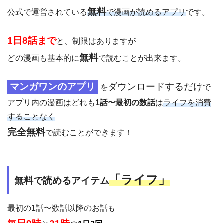
無料
公式で運営されている
で漫画が読めるアプリ
です。
1日8話まで
と、制限はありますが
無料
どの漫画も基本的に
で読むことが出来ます。
マンガワンのアプリ
ダウンロードするだけ
を
で
アプリ内の漫画はどれも
1話〜最初の数話
は
ライフを消費
することなく
完全無料
で読むことができます！
「
ライフ」
無料で読めるアイテム
最初の1話〜数話以降のお話も