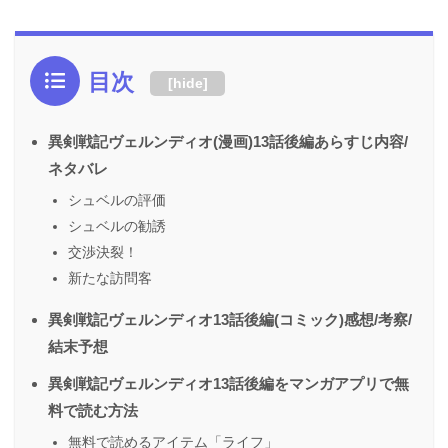
目次
[
hide
]
異剣戦記ヴェルンディオ(漫画)13話後編あらすじ内容/
ネタバレ
シュベルの評価
シュベルの勧誘
交渉決裂！
新たな訪問客
異剣戦記ヴェルンディオ13話後編(コミック)感想/考察/
結末予想
異剣戦記ヴェルンディオ13話後編をマンガアプリで無
料で読む方法
無料で読めるアイテム「ライフ」