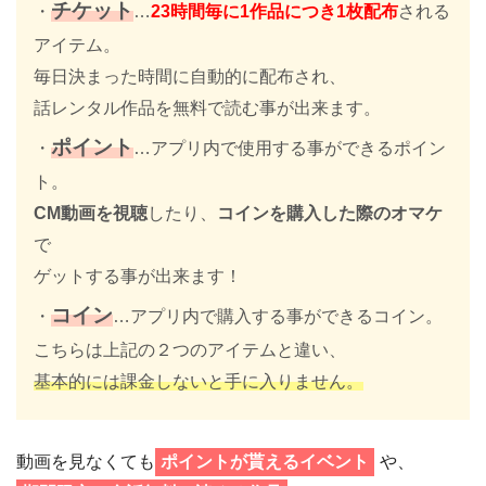
チケット
・
…
23時間毎に1作品につき1枚配布
される
アイテム。
毎日決まった時間に自動的に配布され、
話レンタル作品を無料で読む事が出来ます。
ポイント
・
…アプリ内で使用する事ができるポイン
ト。
CM動画を視聴
したり、
コインを購入した際のオマケ
で
ゲットする事が出来ます！
コイン
・
…アプリ内で購入する事ができるコイン。
こちらは上記の２つのアイテムと違い、
基本的には課金しないと手に入りません。
動画を見なくても
ポイントが貰えるイベント
や、