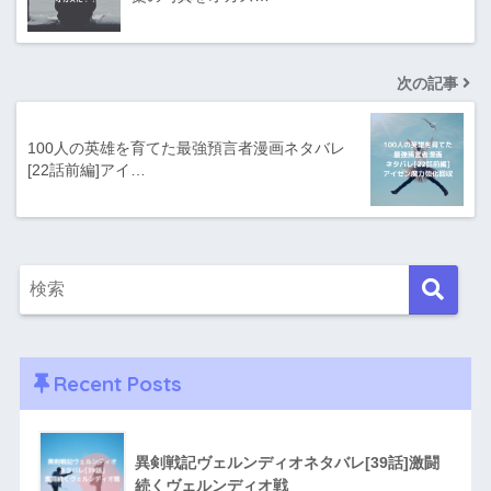
次の記事
100人の英雄を育てた最強預言者漫画ネタバレ
[22話前編]アイ…
Recent Posts
異剣戦記ヴェルンディオネタバレ[39話]激闘
続くヴェルンディオ戦