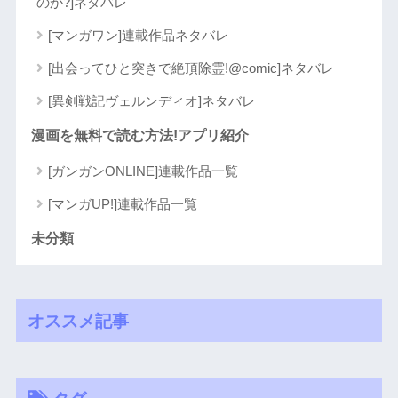
のか?]ネタバレ
[マンガワン]連載作品ネタバレ
[出会ってひと突きで絶頂除霊!@comic]ネタバレ
[異剣戦記ヴェルンディオ]ネタバレ
漫画を無料で読む方法!アプリ紹介
[ガンガンONLINE]連載作品一覧
[マンガUP!]連載作品一覧
未分類
オススメ記事