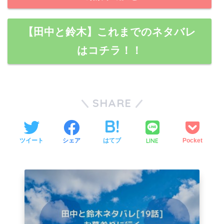
【田中と鈴木】これまでのネタバレ
はコチラ！！
SHARE
LINE
ツイート
シェア
はてブ
Pocket