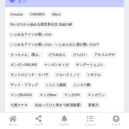
タグ
Amazia
CHIHIRO
hilico
Re:ゼロから始める異世界生活 氷結の絆
いじめるアイツが悪いのか
いじめるアイツが悪いのか、いじめられた僕が悪いのか?
さっちゃん、僕は。
だろめおん
ひらけい
アネコユザキ
ガンガンONLINE
ケンガンオメガ
サンデーうぇぶり
サンドロビッチ・ヤバ子
ツカハラミノリ
ツギクル
デッド・フラッグ
ニコニコ漫画
ニシカワ醇
マンガBANG!
マンガMee
マンガUP!
マンガワン
七尾ナナキ
出会ってひと突きで絶頂除霊!
君塚力
大塚真一郎
姫様"拷問"の時間です
小説家になろう
ホーム
シェア
フォロー
メニュー
トップ
少年ジャンプ＋
怨画 -ファントム・ビデオ-
成瀬ちさと