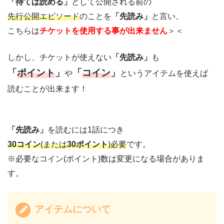
「待てば読める」
として公開される前の
先行公開エピソード
のことを
「先読み」
と言い、
こちらは
チケットを使用する事が出来ません
＞＜
しかし、チケットが使えない
「先読み」
も
「
ポイント
」
「
コイン
」
や
というアイテムを使えば
読むことが出来ます！
「先読み」
を読むには1話につき
30コイン
(または
30ポイント
)必要
です。
※必要なコイン(ポイント)数は変更になる場合がありま
す。
アイテムについて