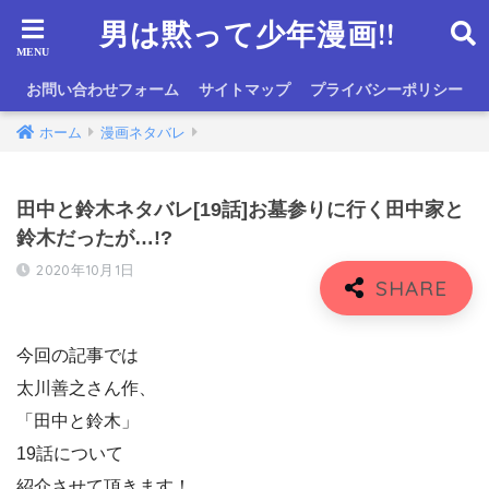
男は黙って少年漫画!!
お問い合わせフォーム
サイトマップ
プライバシーポリシー
ホーム
漫画ネタバレ
田中と鈴木ネタバレ[19話]お墓参りに行く田中家と
鈴木だったが…!?
2020年10月1日
今回の記事では
太川善之さん作、
「田中と鈴木」
19話について
紹介させて頂きます！