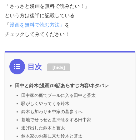
「さっさと漫画を無料で読みたい！」
という方は後半に記載している
「
漫画を無料で読む方法」
を
チェックしてみてください！
目次
[
hide
]
田中と鈴木(漫画)19話あらすじ内容/ネタバレ
田中家の庭でプールに入る田中と蒼太
騒がしくやってくる鈴木
鈴木も加わり田中家の墓参りへ
墓地でせっせと墓掃除をする田中家
逃げ出した鈴木と蒼太
鈴木家のお墓に来た鈴木と蒼太