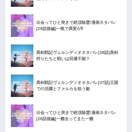
出会ってひと突きで絶頂除霊!漫画ネタバレ
[29話後編]一晩で異変が⁉︎
異剣戦記ヴェルンディオネタバレ[38話]異剣
狩りたちと戦いは回避不能？
異剣戦記ヴェルンディオネタバレ[37話]王国
での活躍とファルカを狙う敵
出会ってひと突きで絶頂除霊!漫画ネタバレ
[28話後編]一難去ってまた一難