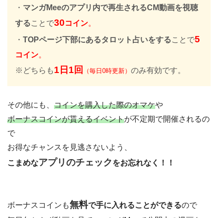
・
マンガMeeのアプリ内で再生されるCM動画を視聴
30
する
ことで
コイン
。
5
・
TOPページ下部にあるタロット占いをする
ことで
コイン
。
1
日1回
※どちらも
のみ有効です。
（毎日0時更新）
その他にも、
コインを購入した際のオマケ
や
ボーナスコインが貰えるイベント
が不定期で開催されるの
で
お得なチャンスを見逃さないよう、
アプリのチェック
こまめな
をお忘れなく！！
無料
ボーナスコインも
で手に入れることができる
ので