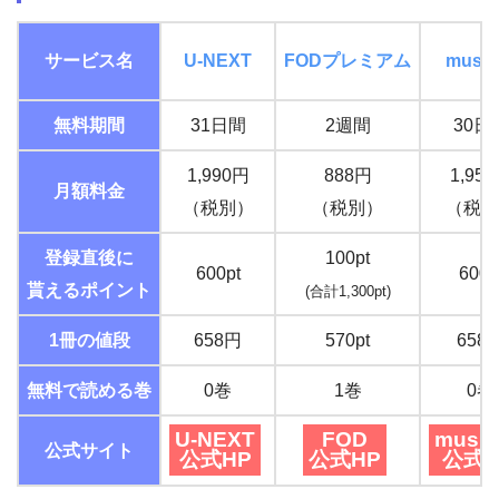
サービス名
U-NEXT
FOD
プレミアム
music.
無料期間
31日間
2週間
30日
1,990円
888円
1,95
月額料金
（税別）
（税別）
（税込
登録直後に
100pt
600pt
600p
貰えるポイント
(合計1,300pt)
1冊の値段
658円
570pt
658
無料で読める巻
0巻
1巻
0巻
U-NEXT
FOD
music
公式サイト
公式HP
公式HP
公式H