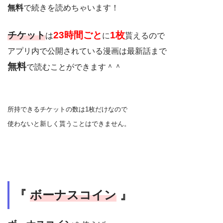
無料
で続きを読めちゃいます！
チケット
23時間ごと
1枚
は
に
貰える
ので
アプリ内で公開されている漫画は最新話まで
無料
で読むことができます＾＾
所持できるチケットの数は1枚だけなので
使わないと新しく貰うことはできません。
『
ボーナスコイン
』