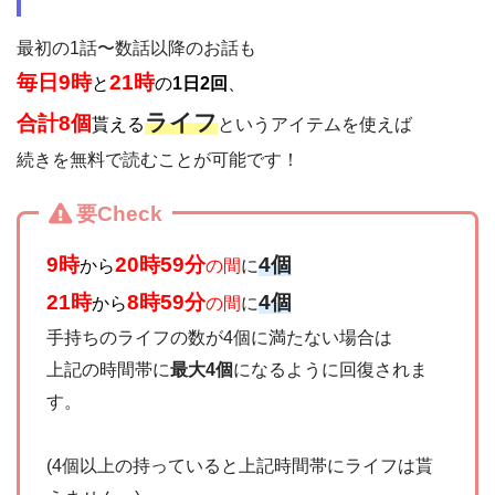
最初の1話〜数話以降のお話も
毎日9時
21時
と
の
1日2回
、
ライフ
合計8個
貰える
というアイテムを使えば
続きを無料で読むことが可能です！
要Check
9時
20時59分
4個
から
の間
に
21時
8時59分
4個
から
の間
に
手持ちのライフの数が4個に満たない場合は
上記の時間帯に
最大4個
になるように回復されま
す。
(4個以上の持っていると上記時間帯にライフは貰