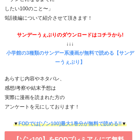
したい100のこと〜」
9話後編について紹介させて頂きます！
サンデーうぇぶりのダウンロードはコチラから!
↓↓↓
小学館の3種類のサンデー系漫画が無料で読める【サンデ
ーうぇぶり】
あらすじ内容やネタバレ、
感想/考察や結末予想は
実際に漫画を読まれた方の
アンケートを元にしております！
▼
FODでは[ゾン100]最大1巻分が無料で読める!!
▼
【ゾン100】をFODプレミアムにて無料