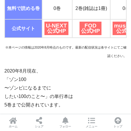
無料で読める巻
0巻
2巻(雑誌は1冊)
0巻
U-NEXT
FOD
music
公式サイト
公式HP
公式HP
公式H
※本ページの情報は2020年8月時点のものです。最新の配信状況は各サイトにてご確
認ください。
2020年8月現在、
「ゾン100
〜ゾンビになるまでに
したい100のこと〜」の単行本は
5巻まで公開されています。
なので、単行本を全巻無料で
ホーム
シェア
フォロー
メニュー
トップ
読むことはできないですが、