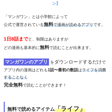
ン】
「マンガワン」とは小学館によって
無料
公式で運営されている
で漫画が読めるアプリ
です。
1日8話まで
と、制限はありますが
無料
どの漫画も基本的に
で読むことが出来ます。
マンガワンのアプリ
ダウンロードするだけ
を
で
アプリ内の漫画はどれも
1話〜最初の数話
は
ライフを消費
することなく
完全無料
で読むことができます！
「
ライフ」
無料で読めるアイテム