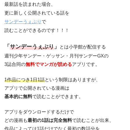
最新話を読まれた場合、
更に新しく公開されている話を
サンデーうぇぶり
で
読むことができるのです！！！
「
サンデーうぇぶり
」
とは小学館が配信する
週刊少年サンデー・ゲッサン・月刊サンデーGXの
3誌合同の
無料でマンガが読める
アプリです。
1作品につき1日1話
という制限はありますが、
アプリで公開されている漫画は
基本的に無料
で読むことができます。
アプリをダウンロードするだけで
どの漫画も
最初の1話は完全無料
で読むことが出来、
作品によっては1話だけでなく最初の数話分を