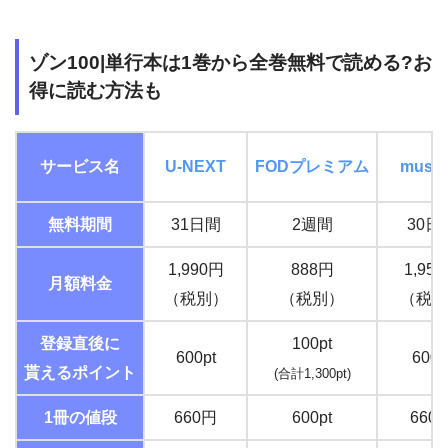
ゾン100|単行本は1巻から全巻無料で読める?お
得に読む方法も
サービス名
U-NEXT
FOD
プレミアム
music.
無料期間
31日間
2週間
30日
1,990円
888円
1,95
月額料金
（税別）
（税別）
（税込
登録直後に
100pt
600pt
600p
貰えるポイント
(合計1,300pt)
1冊の値段
660円
600pt
660