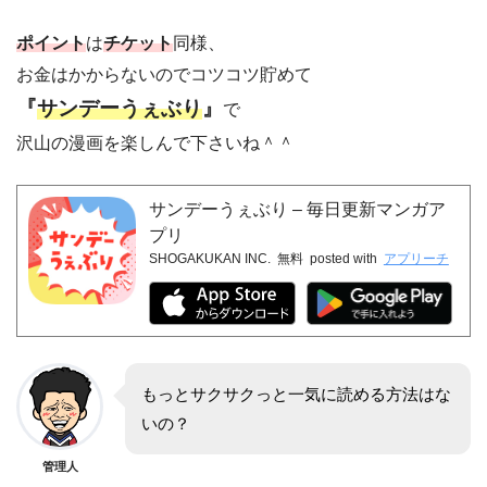
ポイント
は
チケット
同様、
お金はかからないのでコツコツ貯めて
『
サンデーうぇぶり
』
で
沢山の漫画を楽しんで下さいね＾＾
サンデーうぇぶり – 毎日更新マンガア
プリ
SHOGAKUKAN INC.
無料
posted with
アプリーチ
もっとサクサクっと一気に読める方法はな
いの？
管理人