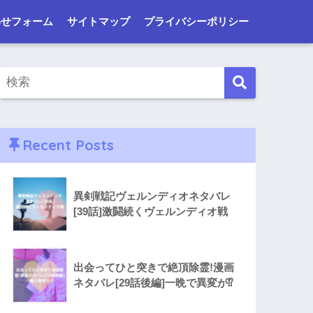
わせフォーム
サイトマップ
プライバシーポリシー
Recent Posts
異剣戦記ヴェルンディオネタバレ
[39話]激闘続くヴェルンディオ戦
出会ってひと突きで絶頂除霊!漫画
ネタバレ[29話後編]一晩で異変が⁉︎