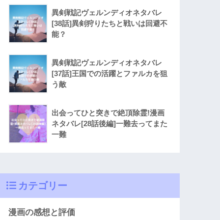
異剣戦記ヴェルンディオネタバレ
[38話]異剣狩りたちと戦いは回避不
能？
異剣戦記ヴェルンディオネタバレ
[37話]王国での活躍とファルカを狙
う敵
出会ってひと突きで絶頂除霊!漫画
ネタバレ[28話後編]一難去ってまた
一難
カテゴリー
漫画の感想と評価