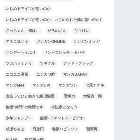
いじめるアイツが悪いのか
いじめるアイツが悪いのか、いじめられた僕が悪いのか?
さっちゃん、僕は。
だろめおん
ひらけい
アネコユザキ
ガンガンONLINE
ケンガンオメガ
サンデーうぇぶり
サンドロビッチ・ヤバ子
ツカハラミノリ
ツギクル
デッド・フラッグ
ニコニコ漫画
ニシカワ醇
マンガBANG!
マンガMee
マンガUP!
マンガワン
七尾ナナキ
出会ってひと突きで絶頂除霊!
君塚力
大塚真一郎
姫様"拷問"の時間です
小説家になろう
少年ジャンプ＋
怨画 -ファントム・ビデオ-
成瀬ちさと
日丘円
春原ロビンソン
朝賀庵
柚木N’
田口翔太郎