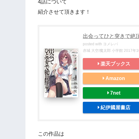
4話について
紹介させて頂きます！
出会ってひと突きで絶
posted with
ヨメレバ
赤城 大空/魔太郎 小学館 2017年
楽天ブックス
Amazon
7net
紀伊國屋書店
この作品は