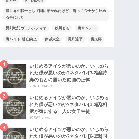
異世界の戦士として国に招かれたけど、断って兵士から始め
る事にした
異剣戦記ヴェルンディオ
砂川どろ
裏サンデー
裏バイト:逃亡禁止
赤城大空
長月達平
魔太郎
1
いじめるアイツが悪いのか、いじめら
れた僕が悪いのか?ネタバレ[3-2話]詩
織のもとに届いた動画の正体
22430 views
2
いじめるアイツが悪いのか、いじめら
れた僕が悪いのか?ネタバレ[1-2話]相
沢が気にする一人の女子生徒
19562 views
3
いじめるアイツが悪いのか、いじめら
れた僕が悪いのか?ネタバレ[6-1話]同