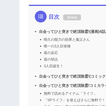
目次
[
hide
]
出会ってひと突きで絶頂除霊!(漫画)4
晴久の能力の効果と義父さん
唯一の3人目候補
葵の反応
葵の弱点
3人目誕生！
出会ってひと突きで絶頂除霊!(コミック)
出会ってひと突きで絶頂除霊!コミカラ
無料で読めるアイテム「ライフ」
「SPライフ」を使えばさらに無料で！