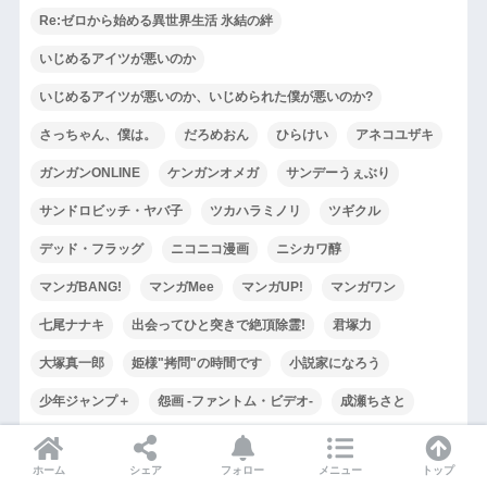
Re:ゼロから始める異世界生活 氷結の絆
いじめるアイツが悪いのか
いじめるアイツが悪いのか、いじめられた僕が悪いのか?
さっちゃん、僕は。
だろめおん
ひらけい
アネコユザキ
ガンガンONLINE
ケンガンオメガ
サンデーうぇぶり
サンドロビッチ・ヤバ子
ツカハラミノリ
ツギクル
デッド・フラッグ
ニコニコ漫画
ニシカワ醇
マンガBANG!
マンガMee
マンガUP!
マンガワン
七尾ナナキ
出会ってひと突きで絶頂除霊!
君塚力
大塚真一郎
姫様"拷問"の時間です
小説家になろう
少年ジャンプ＋
怨画 -ファントム・ビデオ-
成瀬ちさと
日丘円
春原ロビンソン
朝賀庵
柚木N’
田口翔太郎
ホーム
シェア
フォロー
メニュー
トップ
異世界の戦士として国に招かれたけど、断って兵士から始める事に