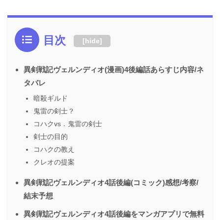
目次
[
hide
]
異剣戦記ヴェルンディオ(漫画)4後編話あらすじ内容/ネ
タバレ
暗殺ギルド
鬼雷の剣士？
コハクvs．鬼雷の剣士
剣士の目的
コハクの教え
クレオの提案
異剣戦記ヴェルンディオ4話後編(コミック)感想/考察/
結末予想
異剣戦記ヴェルンディオ4話後編をマンガアプリで無料