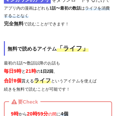
を
で
アプリ内の漫画はどれも
1話〜最初の数話
は
ライフを消費
することなく
完全無料
で読むことができます！
「
ライフ」
無料で読めるアイテム
最初の1話〜数話以降のお話も
毎日9時
21時
と
の
1日2回
、
ライフ
合計8個
貰える
というアイテムを使えば
続きを無料で読むことが可能です！
要Check
9時
20時59分
4個
から
の間
に