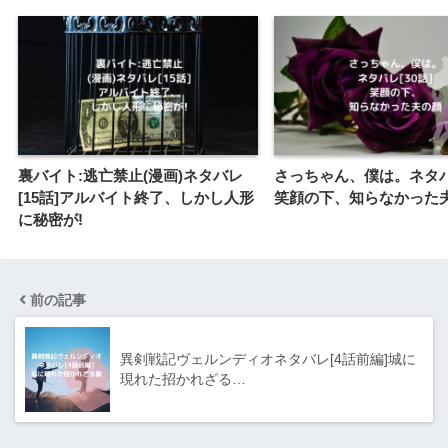
裏バイト:逃亡禁止(漫画)ネタバレ
さっちゃん、僕は。ネタバレ
[15話]アルバイト終了、しかし人形
笑顔の下、知らなかった
に秘密が!
前の記事
異剣戦記ヴェルンディオネタバレ[4話前編]城に
現れた招かれざる…