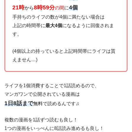
21時
8時59分
4個
から
の間
に
手持ちのライフの数が4個に満たない場合は
上記の時間帯に
最大4個
になるように回復されま
す。
(4個以上の持っていると上記時間帯にライフは貰
えません…)
ライフを1個消費することで1話読めるので、
マンガワンで公開されている漫画は
1日8話まで
無料
で読めるんです♫
複数の漫画を1話ずつ読むも良し！
1つの漫画をいっぺんに8話読み進めるも良し！