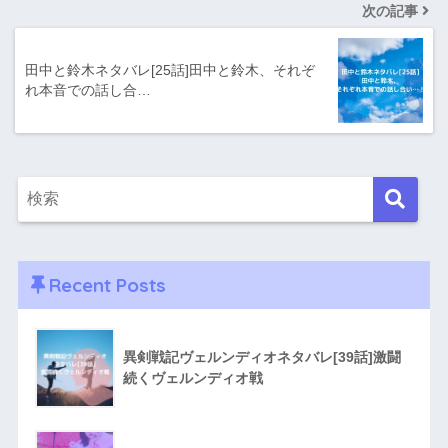
次の記事
田中と鈴木ネタバレ[25話]田中と鈴木、それぞ
れ本音での話し合…
Recent Posts
異剣戦記ヴェルンディオネタバレ[39話]激闘
続くヴェルンディオ戦