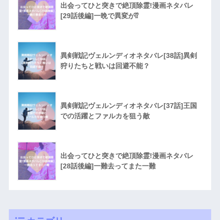
出会ってひと突きで絶頂除霊!漫画ネタバレ
[29話後編]一晩で異変が⁉︎
異剣戦記ヴェルンディオネタバレ[38話]異剣
狩りたちと戦いは回避不能？
異剣戦記ヴェルンディオネタバレ[37話]王国
での活躍とファルカを狙う敵
出会ってひと突きで絶頂除霊!漫画ネタバレ
[28話後編]一難去ってまた一難