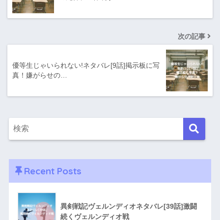
次の記事
優等生じゃいられない!ネタバレ[9話]掲示板に写
真！嫌がらせの…
Recent Posts
異剣戦記ヴェルンディオネタバレ[39話]激闘
続くヴェルンディオ戦