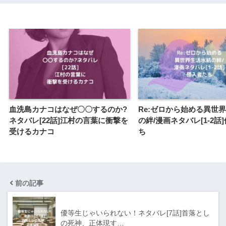
血洗島カナコはなぜ〇〇するのか?
Re:ゼロから始める異世界
ネタバレ[22話]江村の言葉に衝撃を
の絆/漫画ネタバレ[1-2話
受けるカナコ
ち
前の記事
優等生じゃいられない！ネタバレ[7話]首落とし
の死神、正体現す…