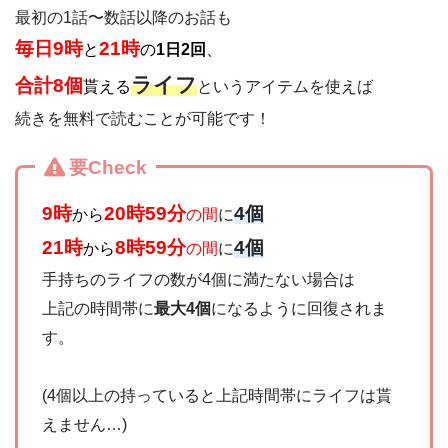
最初の1話〜数話以降のお話も
毎日9時
21時
と
の
1日2回
、
ライフ
合計8個
貰える
というアイテムを使えば
続きを無料で読むことが可能です！
要Check
9時
20時59分
4個
から
の間
に
21時
8時59分
4個
から
の間
に
手持ちのライフの数が4個に満たない場合は
上記の時間帯に
最大4個
になるように回復されま
す。
(4個以上の持っていると上記時間帯にライフは貰
えません…)