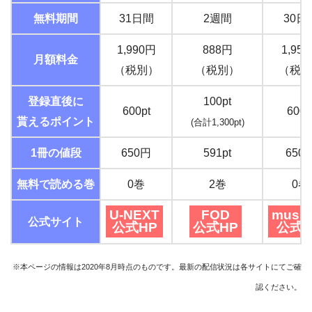
無料期間
31日間
2週間
30日
1,990円
888円
1,95
月額料金
（税別）
（税別）
（税込
登録直後に
100pt
600pt
600p
貰えるポイント
(合計1,300pt)
1冊の値段
650円
591pt
650
無料で読める巻
0巻
2巻
0巻
U-NEXT
FOD
music
公式サイト
公式HP
公式HP
公式H
※本ページの情報は2020年8月時点のものです。最新の配信状況は各サイトにてご確
認ください。