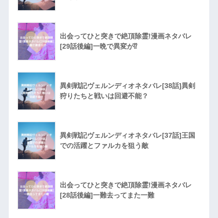
出会ってひと突きで絶頂除霊!漫画ネタバレ
[29話後編]一晩で異変が⁉︎
異剣戦記ヴェルンディオネタバレ[38話]異剣
狩りたちと戦いは回避不能？
異剣戦記ヴェルンディオネタバレ[37話]王国
での活躍とファルカを狙う敵
出会ってひと突きで絶頂除霊!漫画ネタバレ
[28話後編]一難去ってまた一難