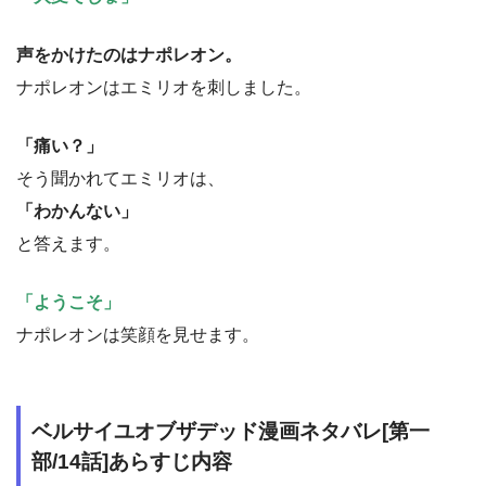
声をかけたのはナポレオン。
ナポレオンはエミリオを刺しました。
「痛い？」
そう聞かれてエミリオは、
「わかんない」
と答えます。
「ようこそ」
ナポレオンは笑顔を見せます。
ベルサイユオブザデッド漫画ネタバレ[第一
部/14話]あらすじ内容