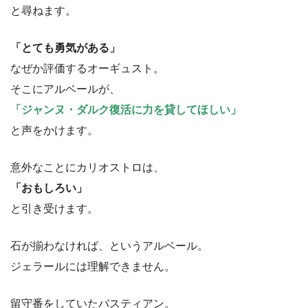
と尋ねます。
「とても勇気がある」
なぜか評価するオーギュスト。
そこにアルベールが、
「ジャンヌ・ダルク復活に力を貸してほしい」
と声をかけます。
意外なことにカリオストロは、
「おもしろい」
と引き受けます。
石が揃わなければ、というアルベール。
ジェラールには理解できません。
留守番をしていたバスティアン。