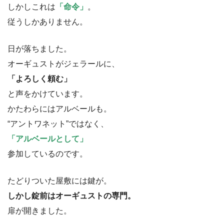
しかしこれは
「命令」
。
従うしかありません。
日が落ちました。
オーギュストがジェラールに、
「よろしく頼む」
と声をかけています。
かたわらにはアルベールも。
“アントワネット”ではなく、
「アルベールとして」
参加しているのです。
たどりついた屋敷には鍵が。
しかし錠前はオーギュストの専門。
扉が開きました。