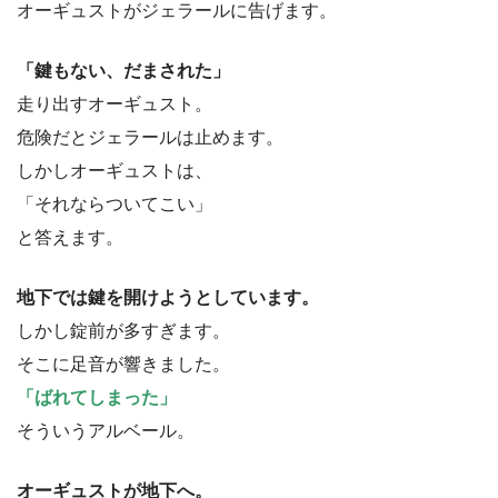
オーギュストがジェラールに告げます。
「鍵もない、だまされた」
走り出すオーギュスト。
危険だとジェラールは止めます。
しかしオーギュストは、
「それならついてこい」
と答えます。
地下では鍵を開けようとしています。
しかし錠前が多すぎます。
そこに足音が響きました。
「ばれてしまった」
そういうアルベール。
オーギュストが地下へ。