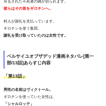
吊るされた不死者の縄が切られます。
彼らはその首をギロチンへ。
村人が謝礼を支払っています。
ギロチンを使う集団。
謝礼を受け取っていたのは女性です。
ベルサイユオブザデッド漫画ネタバレ[第一
部/13話]あらすじ内容
「第13話」
男性の名前はヴィクトール。
ギロチンを使っていた女性は、
「シャルロッテ」