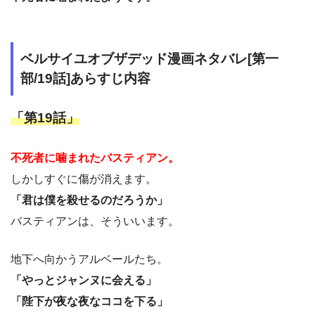
ベルサイユオブザデッド漫画ネタバレ[第一
部/19話]あらすじ内容
「第19話」
不死者に噛まれたバスティアン。
しかしすぐに傷が消えます。
「君は僕を殺せるのだろうか」
バスティアンは、そういいます。
地下へ向かうアルベールたち。
「やっとジャンヌに会える」
「陛下が夜な夜なココを下る」