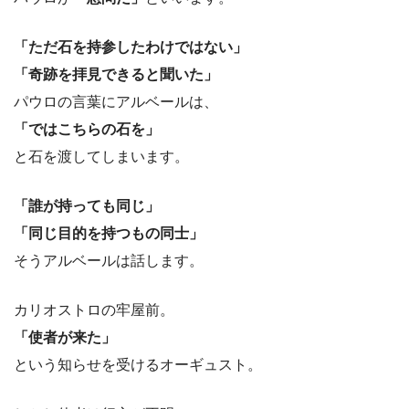
「ただ石を持参したわけではない」
「奇跡を拝見できると聞いた」
パウロの言葉にアルベールは、
「ではこちらの石を」
と石を渡してしまいます。
「誰が持っても同じ」
「同じ目的を持つもの同士」
そうアルベールは話します。
カリオストロの牢屋前。
「使者が来た」
という知らせを受けるオーギュスト。