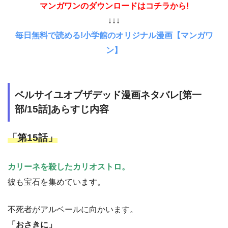
マンガワンのダウンロードはコチラから!
↓↓↓
毎日無料で読める!小学館のオリジナル漫画【マンガワ
ン】
ベルサイユオブザデッド漫画ネタバレ[第一
部/15話]あらすじ内容
「第15話」
カリーネを殺したカリオストロ。
彼も宝石を集めています。
不死者がアルベールに向かいます。
「おさきに」