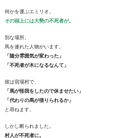
何かを運ぶエミリオ。
その頭上には大勢の不死者が。
別な場所。
馬を連れた人物がいます。
「随分雰囲気が変わった」
「不死者が木になるなんて」
彼は宿場村で、
「馬が怪我をしたので休ませたい」
「代わりの馬が借りられるか」
と尋ねます。
しかし断られました。
村人が不死者に。