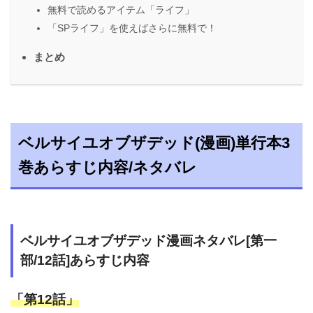
無料で読めるアイテム「ライフ」
「SPライフ」を使えばさらに無料で！
まとめ
ベルサイユオブザデッド(漫画)単行本3
巻あらすじ内容/ネタバレ
ベルサイユオブザデッド漫画ネタバレ[第一
部/12話]あらすじ内容
「第12話」