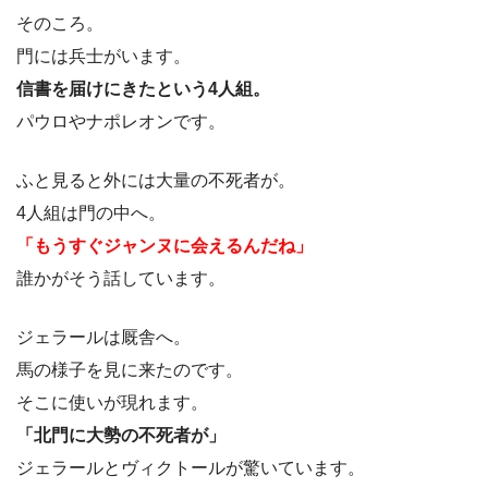
そのころ。
門には兵士がいます。
信書を届けにきたという4人組。
パウロやナポレオンです。
ふと見ると外には大量の不死者が。
4人組は門の中へ。
「もうすぐジャンヌに会えるんだね」
誰かがそう話しています。
ジェラールは厩舎へ。
馬の様子を見に来たのです。
そこに使いが現れます。
「北門に大勢の不死者が」
ジェラールとヴィクトールが驚いています。