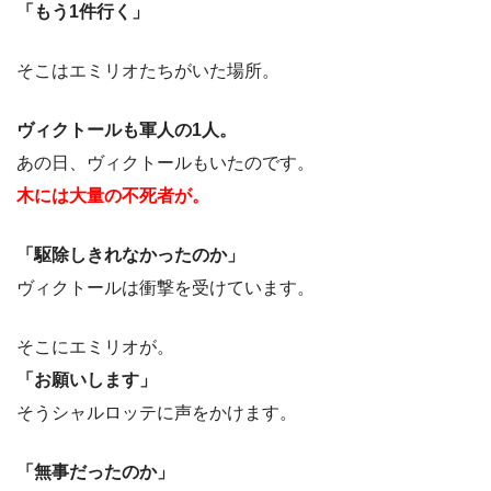
「もう1件行く」
そこはエミリオたちがいた場所。
ヴィクトールも軍人の1人。
あの日、ヴィクトールもいたのです。
木には大量の不死者が。
「駆除しきれなかったのか」
ヴィクトールは衝撃を受けています。
そこにエミリオが。
「お願いします」
そうシャルロッテに声をかけます。
「無事だったのか」