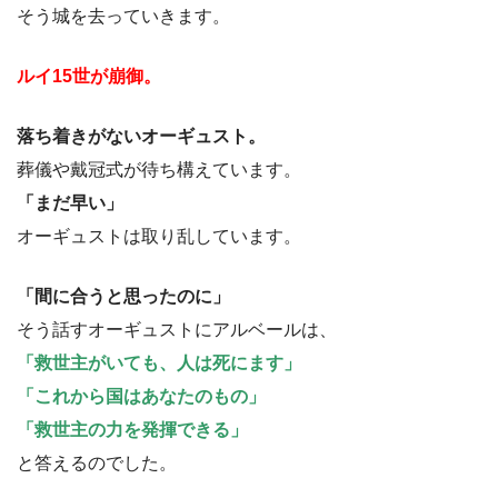
そう城を去っていきます。
ルイ15世が崩御。
落ち着きがないオーギュスト。
葬儀や戴冠式が待ち構えています。
「まだ早い」
オーギュストは取り乱しています。
「間に合うと思ったのに」
そう話すオーギュストにアルベールは、
「救世主がいても、人は死にます」
「これから国はあなたのもの」
「救世主の力を発揮できる」
と答えるのでした。