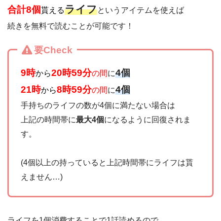
ライフ
合計8個
貰える
というアイテムを使えば
続きを無料で読むことが可能です！
要Check
9時
20時59分
4個
から
の間
に
21時
8時59分
4個
から
の間
に
手持ちのライフの数が4個に満たない場合は
上記の時間帯に
最大4個
になるように回復されま
す。
(4個以上の持っていると上記時間帯にライフは貰
えません…)
ライフを1個消費することで1話読めるので、