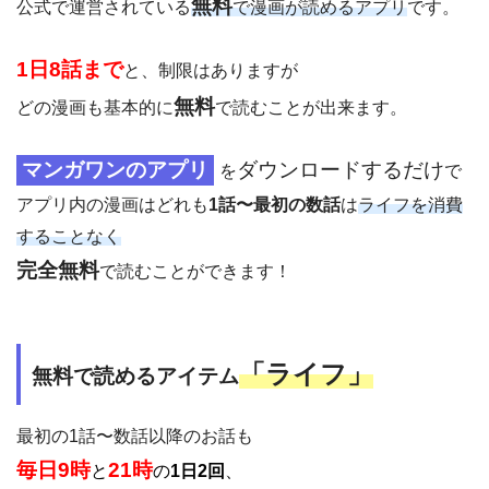
無料
公式で運営されている
で漫画が読めるアプリ
です。
1日8話まで
と、制限はありますが
無料
どの漫画も基本的に
で読むことが出来ます。
マンガワンのアプリ
ダウンロードするだけ
を
で
アプリ内の漫画はどれも
1話〜最初の数話
は
ライフを消費
することなく
完全無料
で読むことができます！
「
ライフ」
無料で読めるアイテム
最初の1話〜数話以降のお話も
毎日9時
21時
と
の
1日2回
、