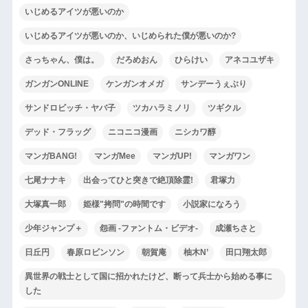
いじめるアイツが悪いのか
いじめるアイツが悪いのか、いじめられた僕が悪いのか?
さっちゃん、僕は。
だろめおん
ひらけい
アネコユザキ
ガンガンONLINE
ケンガンオメガ
サンデーうぇぶり
サンドロビッチ・ヤバ子
ツカハラミノリ
ツギクル
デッド・フラッグ
ニコニコ漫画
ニシカワ醇
マンガBANG!
マンガMee
マンガUP!
マンガワン
七尾ナナキ
出会ってひと突きで絶頂除霊!
君塚力
大塚真一郎
姫様"拷問"の時間です
小説家になろう
少年ジャンプ＋
怨画 -ファントム・ビデオ-
成瀬ちさと
日丘円
春原ロビンソン
朝賀庵
柚木N’
田口翔太郎
異世界の戦士として国に招かれたけど、断って兵士から始める事に
した