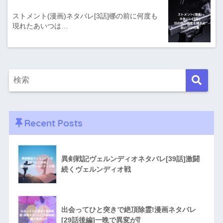
ストメント(漫画)ネタバレ[3話]梛の前に何度も
現れたあいつは…
Recent Posts
異剣戦記ヴェルンディオネタバレ[39話]激闘
続くヴェルンディオ戦
出会ってひと突きで絶頂除霊!漫画ネタバレ
[29話後編]一晩で異変が⁉︎