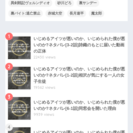
異剣戦記ヴェルンディオ
砂川どろ
裏サンデー
裏バイト:逃亡禁止
赤城大空
長月達平
魔太郎
1
いじめるアイツが悪いのか、いじめられた僕が悪
いのか?ネタバレ[3-2話]詩織のもとに届いた動画
の正体
22430 views
2
いじめるアイツが悪いのか、いじめられた僕が悪
いのか?ネタバレ[1-2話]相沢が気にする一人の女
子生徒
19562 views
3
いじめるアイツが悪いのか、いじめられた僕が悪
いのか?ネタバレ[6-1話]同窓会を開いた理由
9939 views
4
いじめるアイツが悪いのか、いじめられた僕が悪