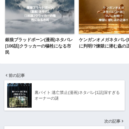
銀狼ブラッドボーン(漫画)ネタバレ
ケンガンオメガネタバレ[8
[106話]クラッカーの犠牲になる市
に判明!?煉獄に潜む蟲の正
民
前の記事
裏バイト:逃亡禁止(漫画)ネタバレ[1話]深すぎる
オーナーの謎
次の記事