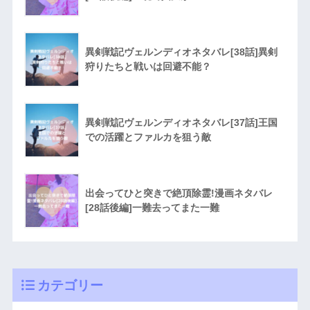
異剣戦記ヴェルンディオネタバレ[38話]異剣
狩りたちと戦いは回避不能？
異剣戦記ヴェルンディオネタバレ[37話]王国
での活躍とファルカを狙う敵
出会ってひと突きで絶頂除霊!漫画ネタバレ
[28話後編]一難去ってまた一難
カテゴリー