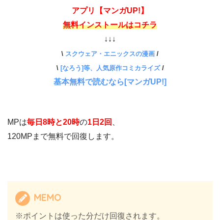
アプリ【マンガUP!】
無料インストールはコチラ
↓↓↓
\
スクウェア・エニックスの漫画
/
\
[なろう]等、人気原作コミカライズ
/
基本無料で読むなら[マンガUP!]
MPは
毎日8時と20時
の
1日2回
、
120MPまで無料で回復します。
MEMO
※ポイントは使った分だけ回復されます。