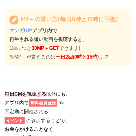
MP＋の貰い方(毎日0時と15時に回復)
マンガUP!
アプリ内で
再生される短い動画を視聴する
と、
1回につき
30MP＋GET
できます!
※MP＋が貰えるのは
一日2回(0時と15時)
まで!
毎日CMを視聴する
以外にも、
アプリ内で
や
無料会員登録
不定期に開催される
に参加することで、
イベント
お金をかけることなく