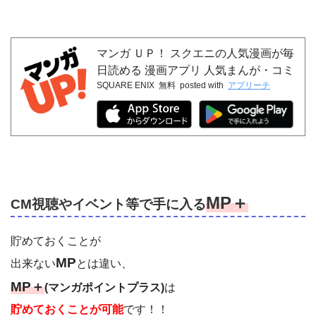
マンガ ＵＰ！ スクエニの人気漫画が毎
日読める 漫画アプリ 人気まんが・コミ
SQUARE ENIX
無料
posted with
アプリーチ
ックが無料
MP＋
CM視聴やイベント等で手に入る
貯めておくことが
MP
出来ない
とは違い、
MP＋
(マンガポイントプラス)
は
貯めておくことが可能
です！！