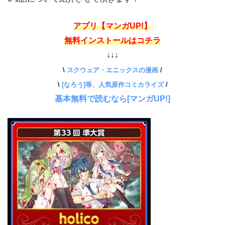
アプリ【マンガUP!】
無料インストールはコチラ
↓↓↓
\
スクウェア・エニックスの漫画
/
\
[なろう]等、人気原作コミカライズ
/
基本無料で読むなら[マンガUP!]