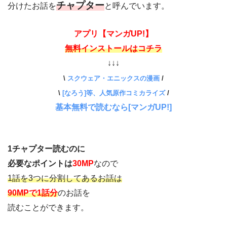
チャプター
分けたお話を
と呼んでいます。
アプリ【マンガUP!】
無料インストールはコチラ
↓↓↓
\
スクウェア・エニックスの漫画
/
\
[なろう]等、人気原作コミカライズ
/
基本無料で読むなら[マンガUP!]
1チャプター読むのに
必要なポイントは
30MP
なので
1話を3つに分割してあるお話は
90MPで1話分
のお話を
読むことができます。