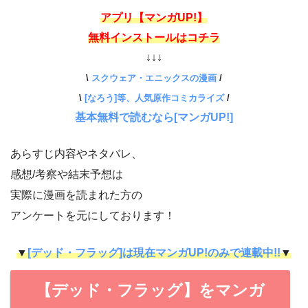
アプリ【マンガUP!】
無料インストールはコチラ
↓↓↓
\
スクウェア・エニックスの漫画
/
\
[なろう]等、人気原作コミカライズ
/
基本無料で読むなら[マンガUP!]
あらすじ内容やネタバレ、
感想/考察や結末予想は
実際に漫画を読まれた方の
アンケートを元にしております！
▼
[デッド・フラッグ]は現在マンガUP!のみで連載中!!
▼
【デッド・フラッグ】をマンガ