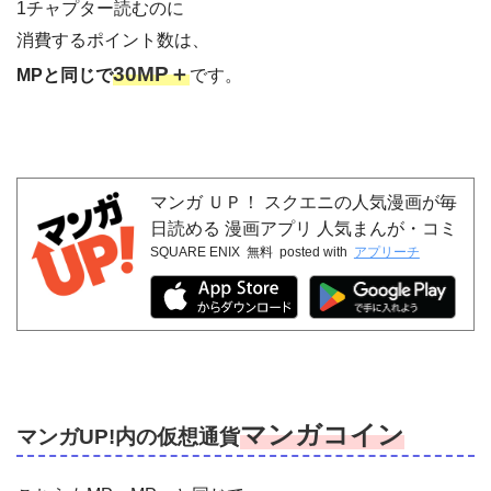
1チャプター読むのに
消費するポイント数は、
30MP＋
MPと同じで
です。
マンガ ＵＰ！ スクエニの人気漫画が毎
日読める 漫画アプリ 人気まんが・コミ
SQUARE ENIX
無料
posted with
アプリーチ
ックが無料
マンガコイン
マンガUP!内の仮想通貨