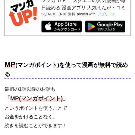
マンガ ＵＰ！ スクエニの人気漫画が毎
日読める 漫画アプリ 人気まんが・コミ
SQUARE ENIX
無料
posted with
アプリーチ
ックが無料
MP
(マンガポイント)を使って漫画が無料で読め
る
最初の1話以降のお話も
「
MP(マンガポイント)
」
というポイントを使うことで
お金をかけることなく、
続きを読むことができます！