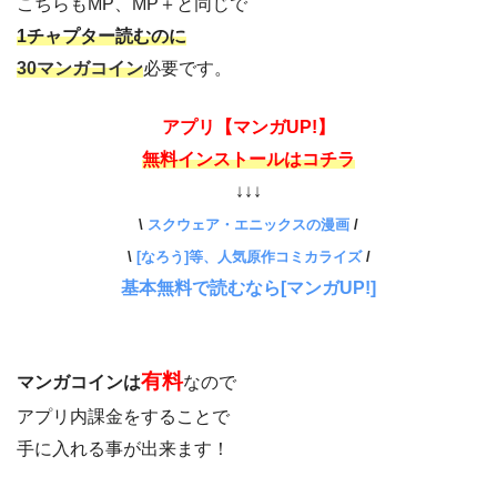
こちらもMP、MP＋と同じで
1チャプター読むのに
30マンガコイン
必要です。
アプリ【マンガUP!】
無料インストールはコチラ
↓↓↓
\
スクウェア・エニックスの漫画
/
\
[なろう]等、人気原作コミカライズ
/
基本無料で読むなら[マンガUP!]
有料
マンガコインは
なので
アプリ内課金をすることで
手に入れる事が出来ます！