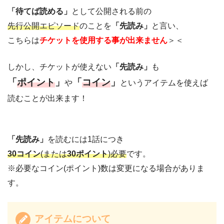
「待てば読める」
として公開される前の
先行公開エピソード
のことを
「先読み」
と言い、
こちらは
チケットを使用する事が出来ません
＞＜
しかし、チケットが使えない
「先読み」
も
「
ポイント
」
「
コイン
」
や
というアイテムを使えば
読むことが出来ます！
「先読み」
を読むには1話につき
30コイン
(または
30ポイント
)必要
です。
※必要なコイン(ポイント)数は変更になる場合がありま
す。
アイテムについて