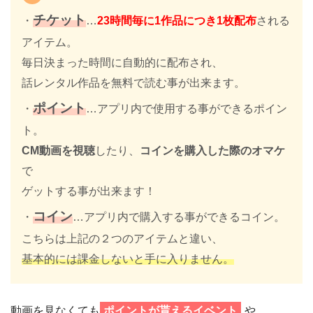
チケット
・
…
23時間毎に1作品につき1枚配布
される
アイテム。
毎日決まった時間に自動的に配布され、
話レンタル作品を無料で読む事が出来ます。
ポイント
・
…アプリ内で使用する事ができるポイン
ト。
CM動画を視聴
したり、
コインを購入した際のオマケ
で
ゲットする事が出来ます！
コイン
・
…アプリ内で購入する事ができるコイン。
こちらは上記の２つのアイテムと違い、
基本的には課金しないと手に入りません。
動画を見なくても
ポイントが貰えるイベント
や、