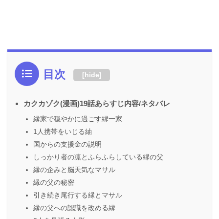
目次
[
hide
]
カクカゾク(漫画)19話あらすじ内容/ネタバレ
縁家で穏やかに過ごす縁一家
1人携帯をいじる紬
国からの支援金の説明
しっかり者の凛とふらふらしている縁の父
縁の企みと脳天気なマサル
縁の父の秘密
引き続き尾行する縁とマサル
縁の父への認識を改める縁