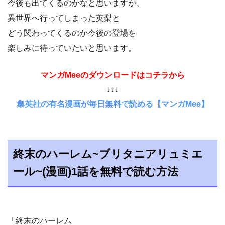
今後も出てくるのかなと思いますが、
異世界へ行ってしまった英梨と
どう関わってくるのか今後の登場を
楽しみに待っていたいと思います。
マンガMeeのダウンロードはコチラから
↓↓↓
集英社の有名漫画が毎日無料で読める【マンガMee】
終末のハーレム~ブリタニアリュミエ
ール~(漫画)1話を無料で読む方法
「終末のハーレム