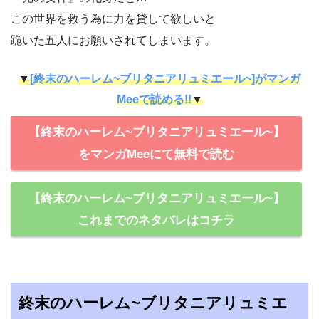
この世界を救う為に力を貸して欲しいと
跪いた五人にお願いされてしまいます。
▼
[終末のハーレム~ブリタニアリュミエール~]がマンガ
Meeで読める!!
▼
【終末のハーレム~ブリタニアリュミエール~】
をマンガMeeにて無料で読む
【終末のハーレム~ブリタニアリュミエール~】
これまでのネタバレはコチラ
終末のハーレム~ブリタニアリュミエ