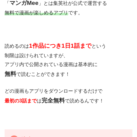
マンガMee
「
」とは集英社が公式で運営する
無料で漫画が楽しめるアプリ
です。
1作品につき1日1話まで
読めるのは
と
いう
制限は設けられていますが、
アプリ内で公開されている漫画は基本的に
無料
で読むことができます！
どの漫画もアプリをダウンロードするだけで
完全無料
最初の3話まで
は
で読めるんです！