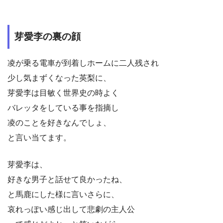
芽愛李の裏の顔
凌が乗る電車が到着しホームに二人残され
少し気まずくなった英梨に、
芽愛李は目敏く世界史の時よく
バレッタをしている事を指摘し
凌のことを好きなんでしょ、
と言い当てます。
芽愛李は、
好きな男子と話せて良かったね、
と馬鹿にした様に言いさらに、
哀れっぽい感じ出して悲劇の主人公