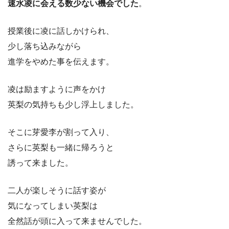
速水凌に会える数少ない機会でした
。
授業後に凌に話しかけられ、
少し落ち込みながら
進学をやめた事を伝えます。
凌は励ますように声をかけ
英梨の気持ちも少し浮上しました。
そこに芽愛李が割って入り、
さらに英梨も一緒に帰ろうと
誘って来ました。
二人が楽しそうに話す姿が
気になってしまい英梨は
全然話が頭に入って来ませんでした。