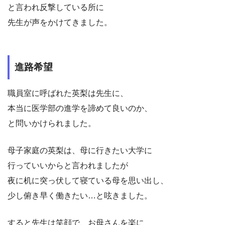
と言われ反撃している所に
先生が声をかけてきました。
進路希望
職員室に呼ばれた英梨は先生に、
本当に医学部の進学を諦めて良いのか、
と問いかけられました。
母子家庭の英梨は、母に行きたい大学に
行っていいからと言われましたが
夜に机に突っ伏して寝ている母を思い出し、
少し俯き早く働きたい…と呟きました。
すると先生は笑顔で、お母さんを楽に