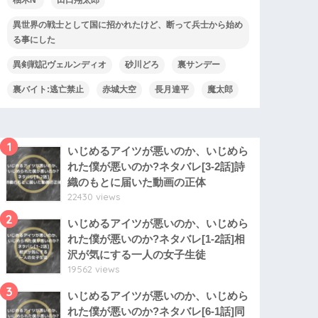
異世界の戦士として国に招かれたけど、断って兵士から始め
る事にした
異剣戦記ヴェルンディオ
砂川どろ
裏サンデー
裏バイト:逃亡禁止
赤城大空
長月達平
魔太郎
1
いじめるアイツが悪いのか、いじめら
れた僕が悪いのか?ネタバレ[3-2話]詩
織のもとに届いた動画の正体
22430 views
2
いじめるアイツが悪いのか、いじめら
れた僕が悪いのか?ネタバレ[1-2話]相
沢が気にする一人の女子生徒
19562 views
3
いじめるアイツが悪いのか、いじめら
れた僕が悪いのか?ネタバレ[6-1話]同