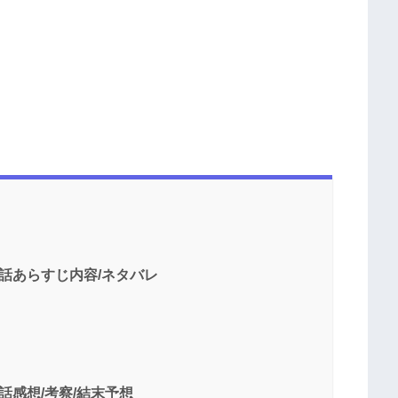
話あらすじ内容/ネタバレ
話感想/考察/結末予想