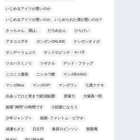
いじめるアイツが悪いのか
いじめるアイツが悪いのか、いじめられた僕が悪いのか?
さっちゃん、僕は。
だろめおん
ひらけい
アネコユザキ
ガンガンONLINE
ケンガンオメガ
サンデーうぇぶり
サンドロビッチ・ヤバ子
ツカハラミノリ
ツギクル
デッド・フラッグ
ニコニコ漫画
ニシカワ醇
マンガBANG!
マンガMee
マンガUP!
マンガワン
七尾ナナキ
出会ってひと突きで絶頂除霊!
君塚力
大塚真一郎
姫様"拷問"の時間です
小説家になろう
少年ジャンプ＋
怨画 -ファントム・ビデオ-
成瀬ちさと
日丘円
春原ロビンソン
朝賀庵
柚木N’
田口翔太郎