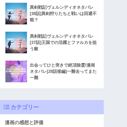
異剣戦記ヴェルンディオネタバレ
[38話]異剣狩りたちと戦いは回避不
能？
異剣戦記ヴェルンディオネタバレ
[37話]王国での活躍とファルカを狙
う敵
出会ってひと突きで絶頂除霊!漫画
ネタバレ[28話後編]一難去ってまた
一難
カテゴリー
漫画の感想と評価