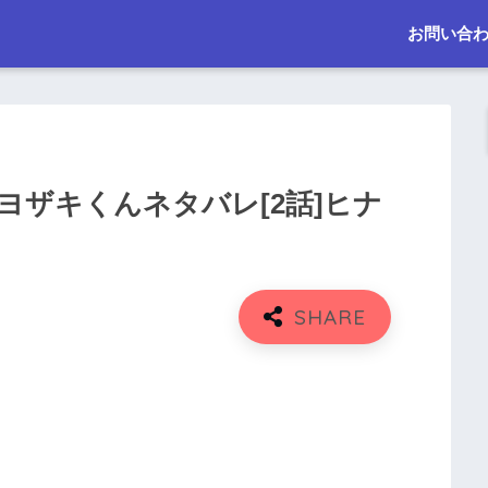
お問い合
ザキくんネタバレ[2話]ヒナ