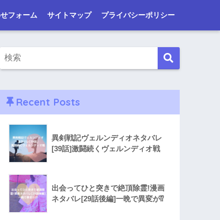
わせフォーム
サイトマップ
プライバシーポリシー
Recent Posts
異剣戦記ヴェルンディオネタバレ
[39話]激闘続くヴェルンディオ戦
出会ってひと突きで絶頂除霊!漫画
ネタバレ[29話後編]一晩で異変が⁉︎