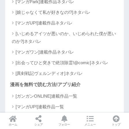
[マンガPark]連載作品ネタバレ
[娘じゃなくて私が好きなの!?]ネタバレ
[マンガUP!]連載作品ネタバレ
[いじめるアイツが悪いのか、いじめられた僕が悪い
のか?]ネタバレ
[マンガワン]連載作品ネタバレ
[出会ってひと突きで絶頂除霊!@comic]ネタバレ
[異剣戦記ヴェルンディオ]ネタバレ
漫画を無料で読む方法!アプリ紹介
[ガンガンONLINE]連載作品一覧
[マンガUP!]連載作品一覧
未分類
ホーム
シェア
フォロー
メニュー
トップ