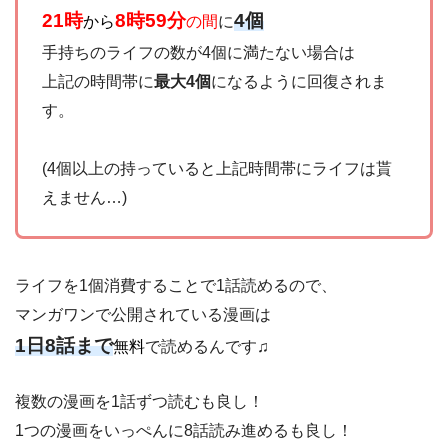
21時
8時59分
4個
から
の間
に
手持ちのライフの数が4個に満たない場合は
上記の時間帯に
最大4個
になるように回復されま
す。
(4個以上の持っていると上記時間帯にライフは貰
えません…)
ライフを1個消費することで1話読めるので、
マンガワンで公開されている漫画は
1日8話まで
無料
で読めるんです♫
複数の漫画を1話ずつ読むも良し！
1つの漫画をいっぺんに8話読み進めるも良し！