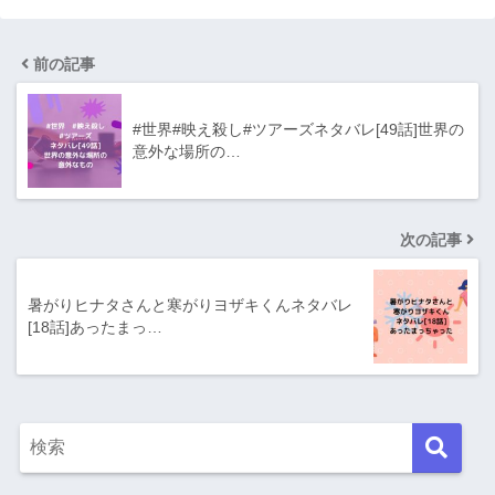
前の記事
#世界#映え殺し#ツアーズネタバレ[49話]世界の
意外な場所の…
次の記事
暑がりヒナタさんと寒がりヨザキくんネタバレ
[18話]あったまっ…