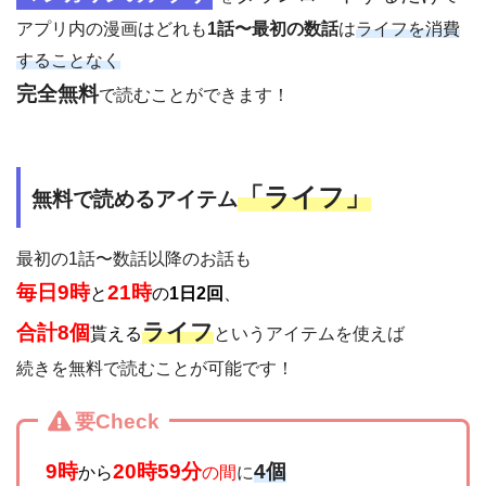
アプリ内の漫画はどれも
1話〜最初の数話
は
ライフを消費
することなく
完全無料
で読むことができます！
「
ライフ」
無料で読めるアイテム
最初の1話〜数話以降のお話も
毎日9時
21時
と
の
1日2回
、
ライフ
合計8個
貰える
というアイテムを使えば
続きを無料で読むことが可能です！
要Check
9時
20時59分
4個
から
の間
に