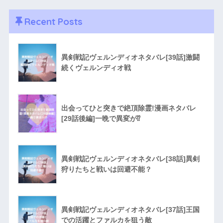
Recent Posts
異剣戦記ヴェルンディオネタバレ[39話]激闘
続くヴェルンディオ戦
出会ってひと突きで絶頂除霊!漫画ネタバレ
[29話後編]一晩で異変が⁉︎
異剣戦記ヴェルンディオネタバレ[38話]異剣
狩りたちと戦いは回避不能？
異剣戦記ヴェルンディオネタバレ[37話]王国
での活躍とファルカを狙う敵