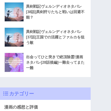
異剣戦記ヴェルンディオネタバレ
[38話]異剣狩りたちと戦いは回避不
能？
異剣戦記ヴェルンディオネタバレ
[37話]王国での活躍とファルカを狙
う敵
出会ってひと突きで絶頂除霊!漫画
ネタバレ[28話後編]一難去ってまた
一難
カテゴリー
漫画の感想と評価