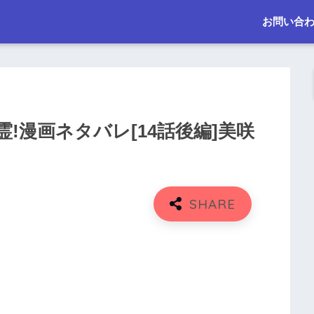
お問い合
!漫画ネタバレ[14話後編]美咲