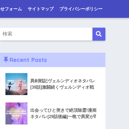
わせフォーム
サイトマップ
プライバシーポリシー
Recent Posts
異剣戦記ヴェルンディオネタバレ
[39話]激闘続くヴェルンディオ戦
出会ってひと突きで絶頂除霊!漫画
ネタバレ[29話後編]一晩で異変が⁉︎