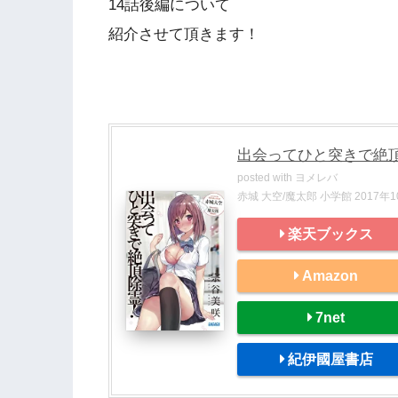
14話後編について
紹介させて頂きます！
出会ってひと突きで絶
posted with
ヨメレバ
赤城 大空/魔太郎 小学館 2017年
楽天ブックス
Amazon
7net
紀伊國屋書店