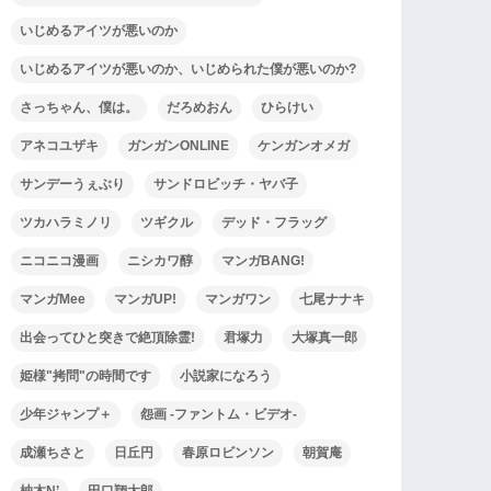
いじめるアイツが悪いのか
いじめるアイツが悪いのか、いじめられた僕が悪いのか?
さっちゃん、僕は。
だろめおん
ひらけい
アネコユザキ
ガンガンONLINE
ケンガンオメガ
サンデーうぇぶり
サンドロビッチ・ヤバ子
ツカハラミノリ
ツギクル
デッド・フラッグ
ニコニコ漫画
ニシカワ醇
マンガBANG!
マンガMee
マンガUP!
マンガワン
七尾ナナキ
出会ってひと突きで絶頂除霊!
君塚力
大塚真一郎
姫様"拷問"の時間です
小説家になろう
少年ジャンプ＋
怨画 -ファントム・ビデオ-
成瀬ちさと
日丘円
春原ロビンソン
朝賀庵
柚木N’
田口翔太郎