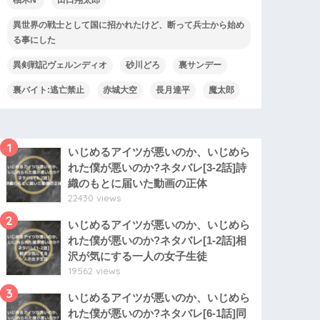
異世界の戦士として国に招かれたけど、断って兵士から始め
る事にした
異剣戦記ヴェルンディオ
砂川どろ
裏サンデー
裏バイト:逃亡禁止
赤城大空
長月達平
魔太郎
1
いじめるアイツが悪いのか、いじめら
れた僕が悪いのか?ネタバレ[3-2話]詩
織のもとに届いた動画の正体
22430 views
2
いじめるアイツが悪いのか、いじめら
れた僕が悪いのか?ネタバレ[1-2話]相
沢が気にする一人の女子生徒
19562 views
3
いじめるアイツが悪いのか、いじめら
れた僕が悪いのか?ネタバレ[6-1話]同