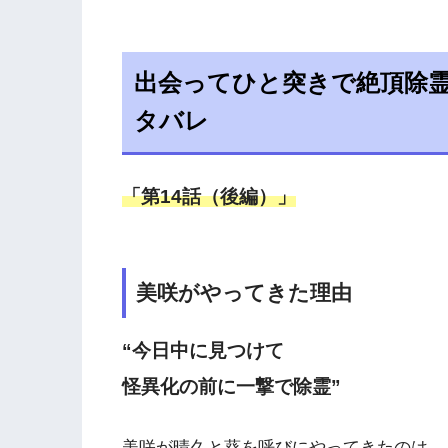
出会ってひと突きで絶頂除霊!
タバレ
「第14話（後編）」
美咲がやってきた理由
“今日中に見つけて
怪異化の前に一撃で除霊”
美咲が晴久と葵を呼びにやってきたのは