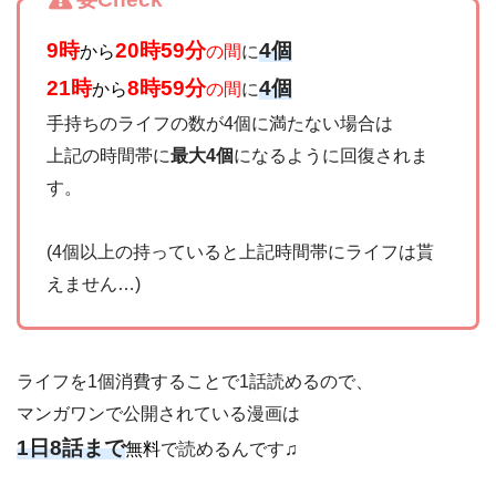
9時
20時59分
4個
から
の間
に
21時
8時59分
4個
から
の間
に
手持ちのライフの数が4個に満たない場合は
上記の時間帯に
最大4個
になるように回復されま
す。
(4個以上の持っていると上記時間帯にライフは貰
えません…)
ライフを1個消費することで1話読めるので、
マンガワンで公開されている漫画は
1日8話まで
無料
で読めるんです♫