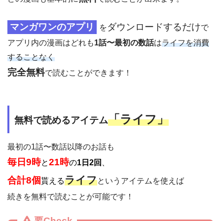
マンガワンのアプリ
ダウンロードするだけ
を
で
アプリ内の漫画はどれも
1話〜最初の数話
は
ライフを消費
することなく
完全無料
で読むことができます！
「
ライフ」
無料で読めるアイテム
最初の1話〜数話以降のお話も
毎日9時
21時
と
の
1日2回
、
ライフ
合計8個
貰える
というアイテムを使えば
続きを無料で読むことが可能です！
要Check