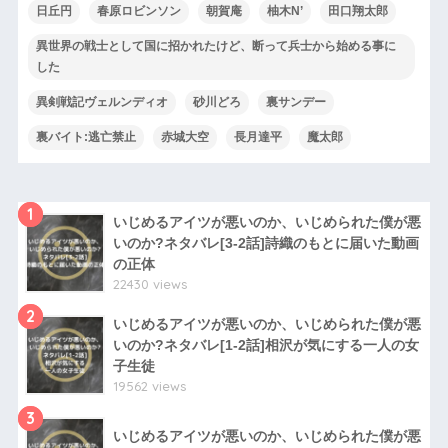
日丘円
春原ロビンソン
朝賀庵
柚木N’
田口翔太郎
異世界の戦士として国に招かれたけど、断って兵士から始める事に
した
異剣戦記ヴェルンディオ
砂川どろ
裏サンデー
裏バイト:逃亡禁止
赤城大空
長月達平
魔太郎
1
いじめるアイツが悪いのか、いじめられた僕が悪
いのか?ネタバレ[3-2話]詩織のもとに届いた動画
の正体
22430 views
2
いじめるアイツが悪いのか、いじめられた僕が悪
いのか?ネタバレ[1-2話]相沢が気にする一人の女
子生徒
19562 views
3
いじめるアイツが悪いのか、いじめられた僕が悪