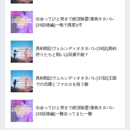
出会ってひと突きで絶頂除霊!漫画ネタバレ
[29話後編]一晩で異変が⁉︎
異剣戦記ヴェルンディオネタバレ[38話]異剣
狩りたちと戦いは回避不能？
異剣戦記ヴェルンディオネタバレ[37話]王国
での活躍とファルカを狙う敵
出会ってひと突きで絶頂除霊!漫画ネタバレ
[28話後編]一難去ってまた一難