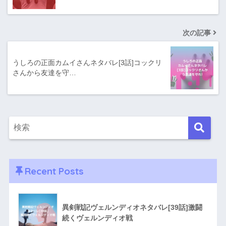
次の記事
うしろの正面カムイさんネタバレ[3話]コックリ
さんから友達を守…
Recent Posts
異剣戦記ヴェルンディオネタバレ[39話]激闘
続くヴェルンディオ戦