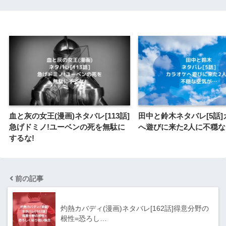
血と灰の女王(漫画)ネタバレ[113話]
田中と鈴木ネタバレ[5話
急げドミノ!ユーベンの死を無駄に
へ遊びに来た2人に不穏
するな!
前の記事
灼熱カバディ(漫画)ネタバレ[162話]得意分野の
根性=恐ろし…