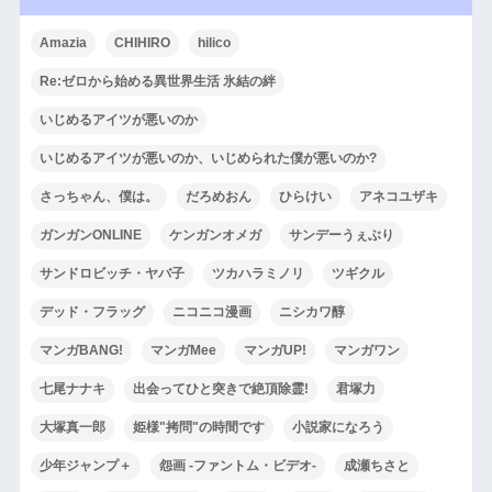
Amazia
CHIHIRO
hilico
Re:ゼロから始める異世界生活 氷結の絆
いじめるアイツが悪いのか
いじめるアイツが悪いのか、いじめられた僕が悪いのか?
さっちゃん、僕は。
だろめおん
ひらけい
アネコユザキ
ガンガンONLINE
ケンガンオメガ
サンデーうぇぶり
サンドロビッチ・ヤバ子
ツカハラミノリ
ツギクル
デッド・フラッグ
ニコニコ漫画
ニシカワ醇
マンガBANG!
マンガMee
マンガUP!
マンガワン
七尾ナナキ
出会ってひと突きで絶頂除霊!
君塚力
大塚真一郎
姫様"拷問"の時間です
小説家になろう
少年ジャンプ＋
怨画 -ファントム・ビデオ-
成瀬ちさと