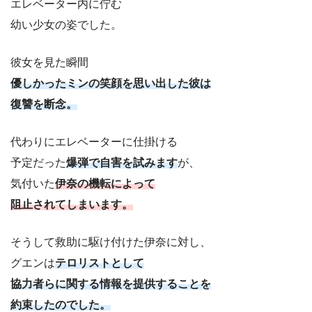
エレベーター内に佇む
幼い少女の姿でした。
彼女を見た瞬間
優しかったミンの笑顔を思い出した彼は
復讐を断念。
代わりにエレベーターに仕掛ける
予定だった
爆弾で自害を試みます
が、
気付いた
伊奈の機転によって
阻止されてしまいます。
そうして救助に駆け付けた伊奈に対し、
グエンは
テロリストとして
協力者らに関する情報を提供することを
約束したのでした。