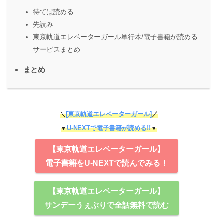
待てば読める
先読み
東京軌道エレベーターガール単行本/電子書籍が読める
サービスまとめ
まとめ
＼
[東京軌道エレベーターガール]
／
▼
U-NEXTで電子書籍が読める!!
▼
【東京軌道エレベーターガール】
電子書籍をU-NEXTで読んでみる！
【東京軌道エレベーターガール】
サンデーうぇぶりで全話無料で読む