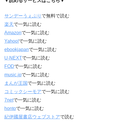
▼読めるサービスはこちら▼
サンデーうぇぶり
で無料で読む
楽天
で一気に読む
Amazon
で一気に読む
Yahoo!
で一気に読む
ebookjapan
で一気に読む
U-NEXT
で一気に読む
FOD
で一気に読む
music.jp
で一気に読む
まんが王国
で一気に読む
コミックシーモア
で一気に読む
7net
で一気に読む
honto
で一気に読む
紀伊國屋書店ウェブストア
で読む