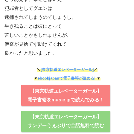
犯罪者としてグエンは
逮捕されてしまうのでしょうし、
生き残ることは彼にとって
苦しいことかもしれませんが、
伊奈が見捨てず助けてくれて
良かったと思いました。
＼
[東京軌道エレベーターガール]
／
▼
ebookjapanで電子書籍が読める!!
▼
【東京軌道エレベーターガール】
電子書籍をmusic.jpで読んでみる！
【東京軌道エレベーターガール】
サンデーうぇぶりで全話無料で読む