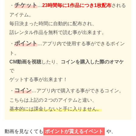
チケット
・
…
23時間毎に1作品につき1枚配布
される
アイテム。
毎日決まった時間に自動的に配布され、
話レンタル作品を無料で読む事が出来ます。
ポイント
・
…アプリ内で使用する事ができるポイン
ト。
CM動画を視聴
したり、
コインを購入した際のオマケ
で
ゲットする事が出来ます！
コイン
・
…アプリ内で購入する事ができるコイン。
こちらは上記の２つのアイテムと違い、
基本的には課金しないと手に入りません。
動画を見なくても
ポイントが貰えるイベント
や、