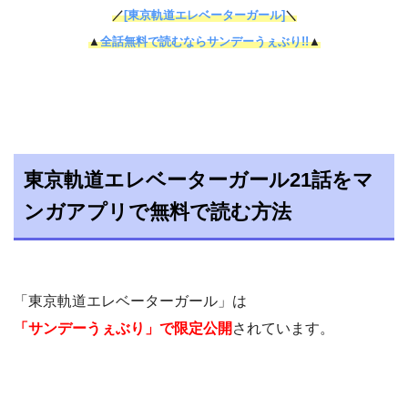
／
[東京軌道エレベーターガール]
＼
▲
全話無料で読むならサンデーうぇぶり!!
▲
東京軌道エレベーターガール21話をマ
ンガアプリで無料で読む方法
「東京軌道エレベーターガール」は
「サンデーうぇぶり」で限定公開
されています。