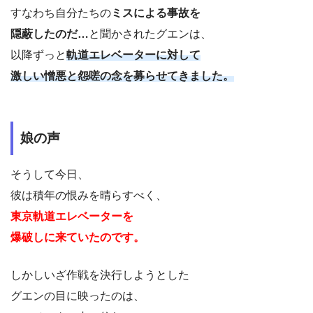
すなわち自分たちの
ミスによる事故を
隠蔽したのだ…
と聞かされたグエンは、
以降ずっと
軌道エレベーターに対して
激しい憎悪と怨嗟の念を
募らせてきました。
娘の声
そうして今日、
彼は積年の恨みを晴らすべく、
東京軌道エレベーターを
爆破しに来ていたのです。
しかしいざ作戦を決行しようとした
グエンの目に映ったのは、