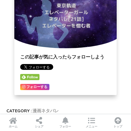
この記事が気に入ったらフォローしよう
フォローする
CATEGORY :
漫画ネタバレ
TAGS :
ホーム
シェア
フォロー
メニュー
トップ
サンデーうぇぶり
中林ずん
吉田正紀