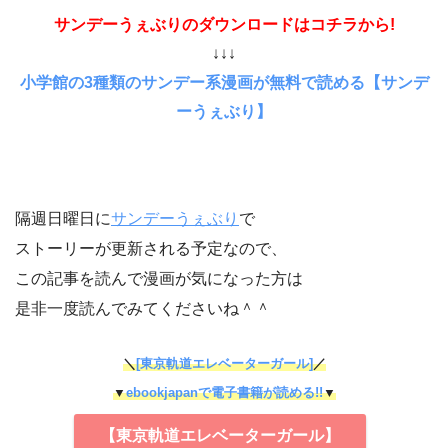
サンデーうぇぶりのダウンロードはコチラから!
↓↓↓
小学館の3種類のサンデー系漫画が無料で読める【サンデ
ーうぇぶり】
隔週日曜日に
サンデーうぇぶり
で
ストーリーが更新される予定なので、
この記事を読んで漫画が気になった方は
是非一度読んでみてくださいね＾＾
＼
[東京軌道エレベーターガール]
／
▼
ebookjapanで電子書籍が読める!!
▼
【東京軌道エレベーターガール】