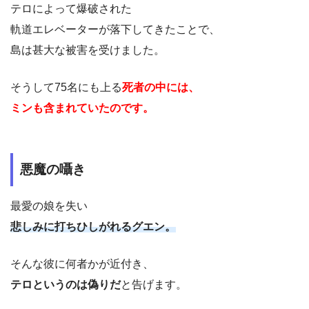
テロによって爆破された
軌道エレベーターが落下してきたことで、
島は甚大な被害を受けました。
そうして75名にも上る
死者の中には、
ミンも含まれていたのです。
悪魔の囁き
最愛の娘を失い
悲しみに打ちひしがれるグエン。
そんな彼に何者かが近付き、
テロというのは偽りだ
と告げます。