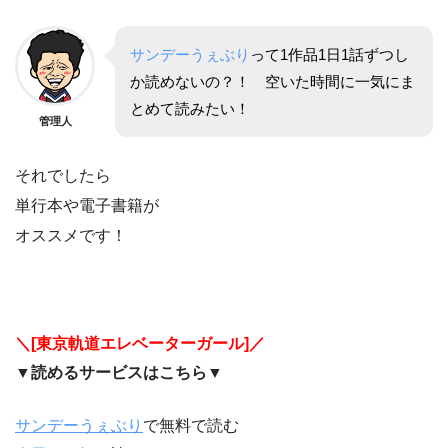
サンデーうぇぶり
って1作品1日1話ずつし
か読めないの？！ 空いた時間に一気にま
とめて読みたい！
管理人
それでしたら
単行本や電子書籍が
オススメです！
＼[東京軌道エレベーターガール]／
▼読めるサービスはこちら▼
サンデーうぇぶり
で無料で読む