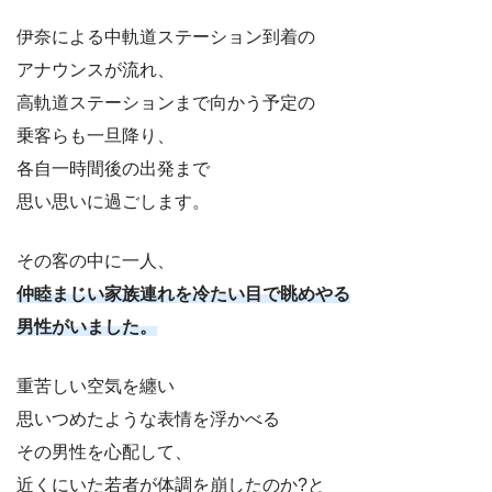
伊奈による中軌道ステーション到着の
アナウンスが流れ、
高軌道ステーションまで向かう予定の
乗客らも一旦降り、
各自一時間後の出発まで
思い思いに過ごします。
その客の中に一人、
仲睦まじい家族連れを冷たい目で眺めやる
男性がいました。
重苦しい空気を纏い
思いつめたような表情を浮かべる
その男性を心配して、
近くにいた若者が体調を崩したのか?と