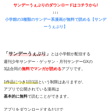
サンデーうぇぶりのダウンロードはコチラから!
↓↓↓
小学館の3種類のサンデー系漫画が無料で読める【サンデ
ーうぇぶり】
「
サンデーうぇぶり
」
とは小学館が配信する
週刊少年サンデー・ゲッサン・月刊サンデーGXの
3誌合同の
無料でマンガが読める
アプリです。
1作品につき1日1話
という制限はありますが、
アプリで公開されている漫画は
基本的に無料
で読むことができます。
アプリをダウンロードするだけで