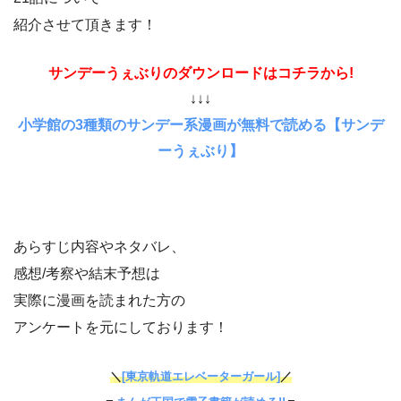
紹介させて頂きます！
サンデーうぇぶりのダウンロードはコチラから!
↓↓↓
小学館の3種類のサンデー系漫画が無料で読める【サンデ
ーうぇぶり】
あらすじ内容やネタバレ、
感想/考察や結末予想は
実際に漫画を読まれた方の
アンケートを元にしております！
＼
[東京軌道エレベーターガール]
／