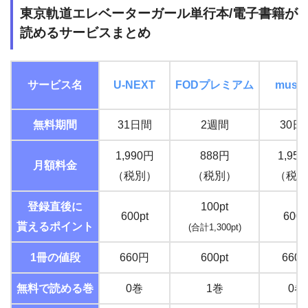
東京軌道エレベーターガール単行本/電子書籍が
読めるサービスまとめ
サービス名
U-NEXT
FOD
プレミアム
music.
無料期間
31日間
2週間
30日
1,990円
888円
1,95
月額料金
（税別）
（税別）
（税込
登録直後に
100pt
600pt
600p
貰えるポイント
(合計1,300pt)
1冊の値段
660円
600pt
660
無料で読める巻
0巻
1巻
0巻