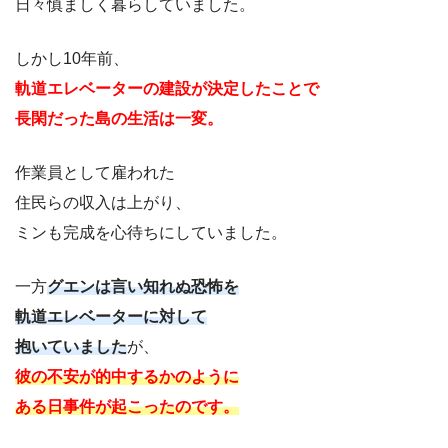
日々慎ましく暮らしていました。
しかし10年前、
軌道エレベーターの建設が決定したことで
長閑だった島の生活は一変。
作業員として雇われた
住民らの収入は上がり、
ミンも完成を心待ちにしていました。
一方
グエンは言い知れぬ恐怖を
軌道エレベーターに対して
抱いていました
が、
彼の不安が的中するかのように
ある日事件が起こったのです。