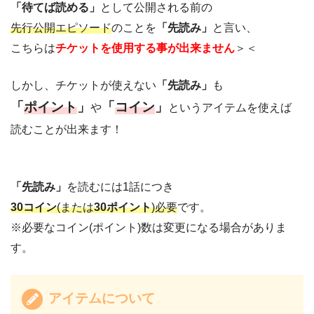
「待てば読める」
として公開される前の
先行公開エピソード
のことを
「先読み」
と言い、
こちらは
チケットを使用する事が出来ません
＞＜
しかし、チケットが使えない
「先読み」
も
「
ポイント
」
「
コイン
」
や
というアイテムを使えば
読むことが出来ます！
「先読み」
を読むには1話につき
30コイン
(または
30ポイント
)必要
です。
※必要なコイン(ポイント)数は変更になる場合がありま
す。
アイテムについて