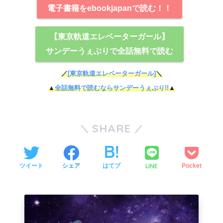
電子書籍をebookjapanで読む！！
【東京軌道エレベーターガール】
サンデーうぇぶりで全話無料で読む
／
[東京軌道エレベーターガール]
＼
▲
全話無料で読むならサンデーうぇぶり!!
▲
SHARE
LINE
ツイート
シェア
はてブ
Pocket