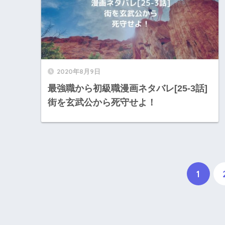
2020年8月9日
最強職から初級職漫画ネタバレ[25-3話]
街を玄武公から死守せよ！
1