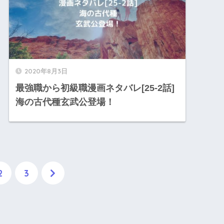
2020年8月3日
最強職から初級職漫画ネタバレ[25-2話]
海の古代種玄武公登場！
2
3