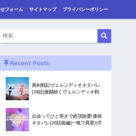
わせフォーム
サイトマップ
プライバシーポリシー
Recent Posts
異剣戦記ヴェルンディオネタバレ
[39話]激闘続くヴェルンディオ戦
出会ってひと突きで絶頂除霊!漫画
ネタバレ[29話後編]一晩で異変が⁉︎