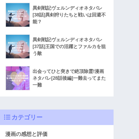
異剣戦記ヴェルンディオネタバレ
[38話]異剣狩りたちと戦いは回避不
能？
異剣戦記ヴェルンディオネタバレ
[37話]王国での活躍とファルカを狙
う敵
出会ってひと突きで絶頂除霊!漫画
ネタバレ[28話後編]一難去ってまた
一難
カテゴリー
漫画の感想と評価