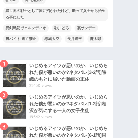
異世界の戦士として国に招かれたけど、断って兵士から始め
る事にした
異剣戦記ヴェルンディオ
砂川どろ
裏サンデー
裏バイト:逃亡禁止
赤城大空
長月達平
魔太郎
1
いじめるアイツが悪いのか、いじめら
れた僕が悪いのか?ネタバレ[3-2話]詩
織のもとに届いた動画の正体
22430 views
2
いじめるアイツが悪いのか、いじめら
れた僕が悪いのか?ネタバレ[1-2話]相
沢が気にする一人の女子生徒
19562 views
3
いじめるアイツが悪いのか、いじめら
れた僕が悪いのか?ネタバレ[6-1話]同