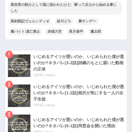
異世界の戦士として国に招かれたけど、断って兵士から始める事に
した
異剣戦記ヴェルンディオ
砂川どろ
裏サンデー
裏バイト:逃亡禁止
赤城大空
長月達平
魔太郎
1
いじめるアイツが悪いのか、いじめられた僕が悪
いのか?ネタバレ[3-2話]詩織のもとに届いた動画
の正体
22430 views
2
いじめるアイツが悪いのか、いじめられた僕が悪
いのか?ネタバレ[1-2話]相沢が気にする一人の女
子生徒
19562 views
3
いじめるアイツが悪いのか、いじめられた僕が悪
いのか?ネタバレ[6-1話]同窓会を開いた理由
9939 views