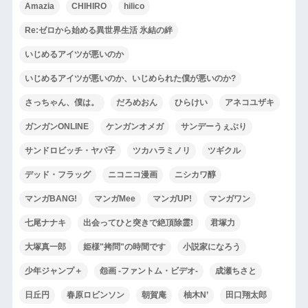
Amazia
CHIHIRO
hilico
Re:ゼロから始める異世界生活 氷結の絆
いじめるアイツが悪いのか
いじめるアイツが悪いのか、いじめられた僕が悪いのか?
さっちゃん、僕は。
だろめおん
ひらけい
アネコユザキ
ガンガンONLINE
ケンガンオメガ
サンデーうぇぶり
サンドロビッチ・ヤバ子
ツカハラミノリ
ツギクル
デッド・フラッグ
ニコニコ漫画
ニシカワ醇
マンガBANG!
マンガMee
マンガUP!
マンガワン
七尾ナナキ
出会ってひと突きで絶頂除霊!
君塚力
大塚真一郎
姫様"拷問"の時間です
小説家になろう
少年ジャンプ＋
怨画 -ファントム・ビデオ-
成瀬ちさと
日丘円
春原ロビンソン
朝賀庵
柚木N’
田口翔太郎