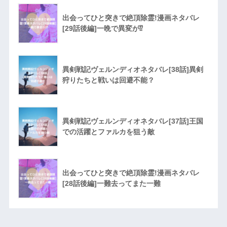
出会ってひと突きで絶頂除霊!漫画ネタバレ
[29話後編]一晩で異変が⁉︎
異剣戦記ヴェルンディオネタバレ[38話]異剣
狩りたちと戦いは回避不能？
異剣戦記ヴェルンディオネタバレ[37話]王国
での活躍とファルカを狙う敵
出会ってひと突きで絶頂除霊!漫画ネタバレ
[28話後編]一難去ってまた一難