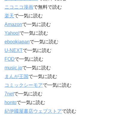
ニコニコ漫画
で無料で読む
楽天
で一気に読む
Amazon
で一気に読む
Yahoo!
で一気に読む
ebookjapan
で一気に読む
U-NEXT
で一気に読む
FOD
で一気に読む
music.jp
で一気に読む
まんが王国
で一気に読む
コミックシーモア
で一気に読む
7net
で一気に読む
honto
で一気に読む
紀伊國屋書店ウェブストア
で読む