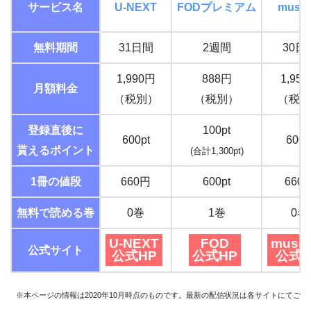
サービス名
U-NEXT
FOD
プレミアム
music.
無料期間
31日間
2週間
30日
1,990円
888円
1,95
月額料金
（税別）
（税別）
（税込
登録直後に
100pt
600pt
600p
貰えるポイント
(合計1,300pt)
1冊の値段
660円
600pt
660
無料で読める巻
0巻
1巻
0巻
U-NEXT
FOD
music
公式サイト
公式HP
公式HP
公式H
※本ページの情報は2020年10月時点のものです。最新の配信状況は各サイトにてご