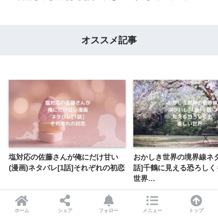
オススメ記事
塩対応の佐藤さんが俺にだけ甘い
おかしき世界の境界線ネタ
(漫画)ネタバレ[1話]それぞれの初恋
話]千鶴に見える恐ろしく
世界…
ホーム
シェア
フォロー
メニュー
トップ
前の記事