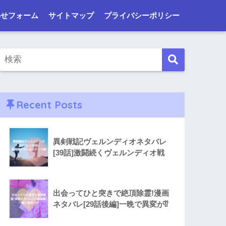
わせフォーム
サイトマップ
プライバシーポリシー
Recent Posts
異剣戦記ヴェルンディオネタバレ
[39話]激闘続くヴェルンディオ戦
出会ってひと突きで絶頂除霊!漫画
ネタバレ[29話後編]一晩で異変が⁉︎