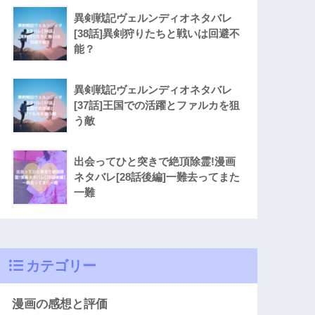
異剣戦記ヴェルンディオネタバレ
[38話]異剣狩りたちと戦いは回避不
能？
異剣戦記ヴェルンディオネタバレ
[37話]王国での活躍とファルカを狙
う敵
出会ってひと突きで絶頂除霊!漫画
ネタバレ[28話後編]一難去ってまた
一難
カテゴリー
漫画の感想と評価