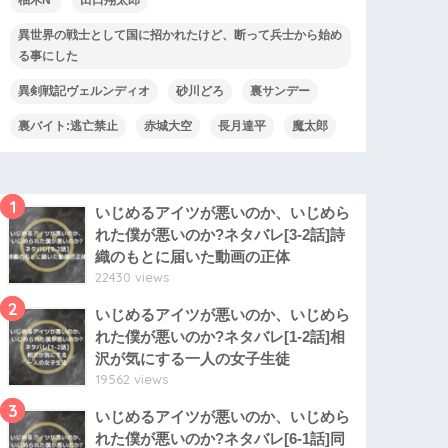
異世界の戦士として国に招かれたけど、断って兵士から始め
る事にした
異剣戦記ヴェルンディオ
砂川どろ
裏サンデー
裏バイト:逃亡禁止
赤城大空
長月達平
魔太郎
1
いじめるアイツが悪いのか、いじめら
れた僕が悪いのか?ネタバレ[3-2話]詩
織のもとに届いた動画の正体
22430 views
2
いじめるアイツが悪いのか、いじめら
れた僕が悪いのか?ネタバレ[1-2話]相
沢が気にする一人の女子生徒
19562 views
3
いじめるアイツが悪いのか、いじめら
れた僕が悪いのか?ネタバレ[6-1話]同