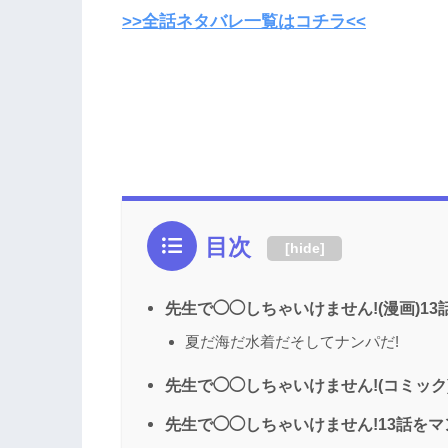
>>全話ネタバレ一覧はコチラ<<
目次
[
hide
]
先生で◯◯しちゃいけません!(漫画)1
夏だ海だ水着だそしてナンパだ!
先生で◯◯しちゃいけません!(コミック)
先生で◯◯しちゃいけません!13話を