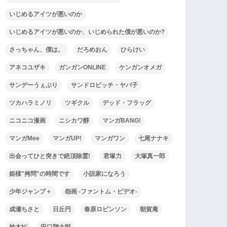
いじめるアイツが悪いのか
いじめるアイツが悪いのか、いじめられた僕が悪いのか?
さっちゃん、僕は。
だろめおん
ひらけい
アネコユザキ
ガンガンONLINE
ケンガンオメガ
サンデーうぇぶり
サンドロビッチ・ヤバ子
ツカハラミノリ
ツギクル
デッド・フラッグ
ニコニコ漫画
ニシカワ醇
マンガBANG!
マンガMee
マンガUP!
マンガワン
七尾ナナキ
出会ってひと突きで絶頂除霊!
君塚力
大塚真一郎
姫様"拷問"の時間です
小説家になろう
少年ジャンプ＋
怨画 -ファントム・ビデオ-
成瀬ちさと
日丘円
春原ロビンソン
朝賀庵
柚木N’
田口翔太郎