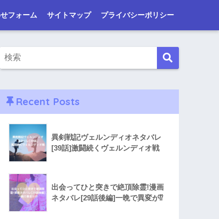
わせフォーム
サイトマップ
プライバシーポリシー
Recent Posts
異剣戦記ヴェルンディオネタバレ
[39話]激闘続くヴェルンディオ戦
出会ってひと突きで絶頂除霊!漫画
ネタバレ[29話後編]一晩で異変が⁉︎