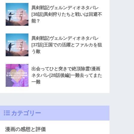
異剣戦記ヴェルンディオネタバレ
[38話]異剣狩りたちと戦いは回避不
能？
異剣戦記ヴェルンディオネタバレ
[37話]王国での活躍とファルカを狙
う敵
出会ってひと突きで絶頂除霊!漫画
ネタバレ[28話後編]一難去ってまた
一難
カテゴリー
漫画の感想と評価