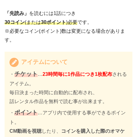
「先読み」
を読むには1話につき
30コイン
(または
30ポイント
)必要
です。
※必要なコイン(ポイント)数は変更になる場合がありま
す。
アイテムについて
チケット
・
…
23時間毎に1作品につき1枚配布
される
アイテム。
毎日決まった時間に自動的に配布され、
話レンタル作品を無料で読む事が出来ます。
ポイント
・
…アプリ内で使用する事ができるポイン
ト。
CM動画を視聴
したり、
コインを購入した際のオマケ