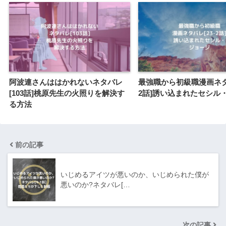
阿波連さんははかれないネタバレ
最強職から初級職漫画ネタバ
[103話]桃原先生の火照りを解決す
2話]誘い込まれたセシル
る方法
前の記事
いじめるアイツが悪いのか、いじめられた僕が
悪いのか?ネタバレ[…
次の記事