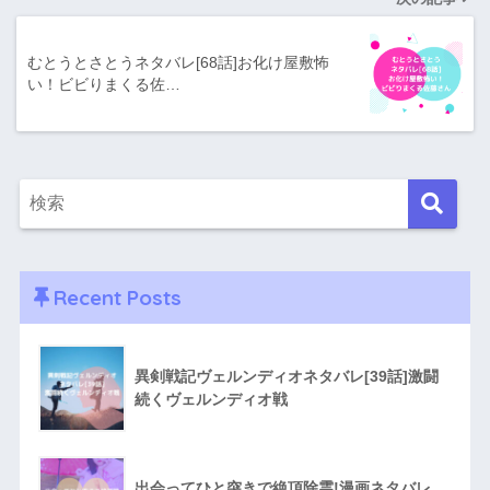
むとうとさとうネタバレ[68話]お化け屋敷怖
い！ビビりまくる佐…
Recent Posts
異剣戦記ヴェルンディオネタバレ[39話]激闘
続くヴェルンディオ戦
出会ってひと突きで絶頂除霊!漫画ネタバレ