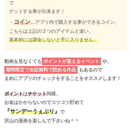
で
ゲットする事が出来ます！
コイン
・
…アプリ内で購入する事ができるコイン。
こちらは上記の２つのアイテムと違い、
基本的には課金しないと手に入りません。
動画を見なくても
ポイントが貰えるイベント
や、
期間限定で全話無料で読める作品
もあるので
まめにアプリのチェックをすることをオススメします！
ポイント
は
チケット
同様、
お金はかからないのでコツコツ貯めて
『
サンデーうぇぶり
』
で
沢山の漫画を楽しんで下さいね＾＾