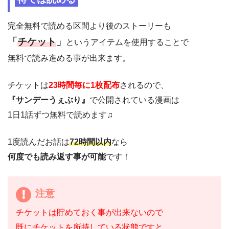
完全無料で読める区間より後のストーリーも
「
チケット
」
というアイテムを使用することで
無料で読み進める事が出来ます。
チケットは
23時間毎に1枚配布
されるので、
『サンデーうぇぶり』
で公開されている漫画は
1日1話ずつ無料で読めます♫
1度読んだお話は
72時間以内
なら
何度でも読み返す事が可能
です！
注意
チケットは貯めておく事が出来ないので
既にチケットを所持している状態ですと、