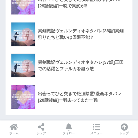
[29話後編]一晩で異変が⁉︎
異剣戦記ヴェルンディオネタバレ[38話]異剣
狩りたちと戦いは回避不能？
異剣戦記ヴェルンディオネタバレ[37話]王国
での活躍とファルカを狙う敵
出会ってひと突きで絶頂除霊!漫画ネタバレ
[28話後編]一難去ってまた一難
カテゴリー
ホーム
シェア
フォロー
メニュー
トップ