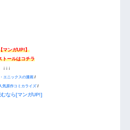
【マンガUP!】
ストールはコチラ
↓↓↓
・エニックスの漫画
/
、人気原作コミカライズ
/
むなら[マンガUP!]