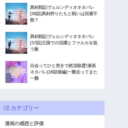
異剣戦記ヴェルンディオネタバレ
[38話]異剣狩りたちと戦いは回避不
能？
異剣戦記ヴェルンディオネタバレ
[37話]王国での活躍とファルカを狙
う敵
出会ってひと突きで絶頂除霊!漫画
ネタバレ[28話後編]一難去ってまた
一難
カテゴリー
漫画の感想と評価