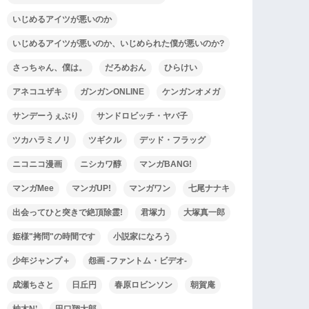
いじめるアイツが悪いのか
いじめるアイツが悪いのか、いじめられた僕が悪いのか?
さっちゃん、僕は。
だろめおん
ひらけい
アネコユザキ
ガンガンONLINE
ケンガンオメガ
サンデーうぇぶり
サンドロビッチ・ヤバ子
ツカハラミノリ
ツギクル
デッド・フラッグ
ニコニコ漫画
ニシカワ醇
マンガBANG!
マンガMee
マンガUP!
マンガワン
七尾ナナキ
出会ってひと突きで絶頂除霊!
君塚力
大塚真一郎
姫様"拷問"の時間です
小説家になろう
少年ジャンプ＋
怨画 -ファントム・ビデオ-
成瀬ちさと
日丘円
春原ロビンソン
朝賀庵
柚木N’
田口翔太郎