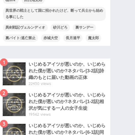
異世界の戦士として国に招かれたけど、断って兵士から始め
る事にした
異剣戦記ヴェルンディオ
砂川どろ
裏サンデー
裏バイト:逃亡禁止
赤城大空
長月達平
魔太郎
1
いじめるアイツが悪いのか、いじめら
れた僕が悪いのか?ネタバレ[3-2話]詩
織のもとに届いた動画の正体
22430 views
2
いじめるアイツが悪いのか、いじめら
れた僕が悪いのか?ネタバレ[1-2話]相
沢が気にする一人の女子生徒
19562 views
3
いじめるアイツが悪いのか、いじめら
れた僕が悪いのか?ネタバレ[6-1話]同