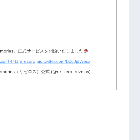
 Memories』正式サービスを開始いたしました
xx
#リゼロ
#rezero
pic.twitter.com/B0c8jdWesx
ories（リゼロス）公式 (@re_zero_rezelos)