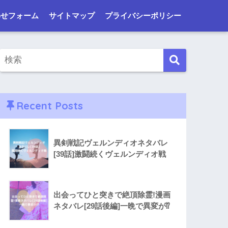
わせフォーム
サイトマップ
プライバシーポリシー
Recent Posts
異剣戦記ヴェルンディオネタバレ
[39話]激闘続くヴェルンディオ戦
出会ってひと突きで絶頂除霊!漫画
ネタバレ[29話後編]一晩で異変が⁉︎