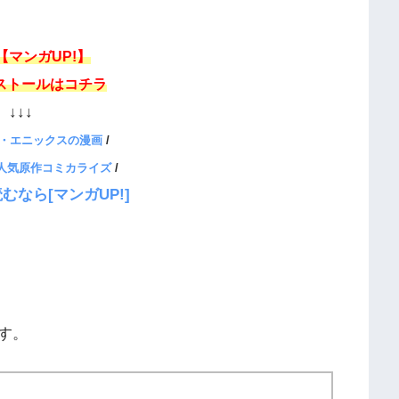
【マンガUP!】
ストールはコチラ
↓↓↓
・エニックスの漫画
/
、人気原作コミカライズ
/
むなら[マンガUP!]
す。