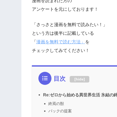
漫画を読まれた方の
アンケートを元にしております！
「さっさと漫画を無料で読みたい！」
という方は後半に記載している
「
漫画を無料で読む方法」
を
チェックしてみてください！
目次
[
hide
]
Re:ゼロから始める異世界生活 氷結の絆
終焉の獣
パックの提案