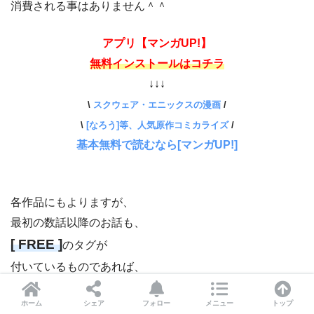
消費される事はありません＾＾
アプリ【マンガUP!】
無料インストールはコチラ
↓↓↓
\
スクウェア・エニックスの漫画
/
\
[なろう]等、人気原作コミカライズ
/
基本無料で読むなら[マンガUP!]
各作品にもよりますが、
最初の数話以降のお話も、
[ FREE ]
のタグが
付いているものであれば、
ポイントやコインを
ホーム
シェア
フォロー
メニュー
トップ
消費せずに読む事が出来る
ので、