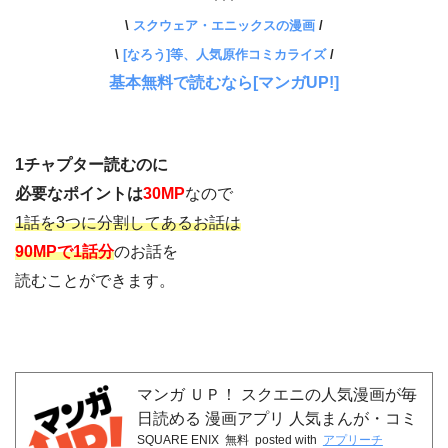
\
スクウェア・エニックスの漫画
/
\
[なろう]等、人気原作コミカライズ
/
基本無料で読むなら[マンガUP!]
1チャプター読むのに
必要なポイントは
30MP
なので
1話を3つに分割してあるお話は
90MPで1話分
のお話を
読むことができます。
マンガ ＵＰ！ スクエニの人気漫画が毎
日読める 漫画アプリ 人気まんが・コミ
SQUARE ENIX
無料
posted with
アプリーチ
ックが無料