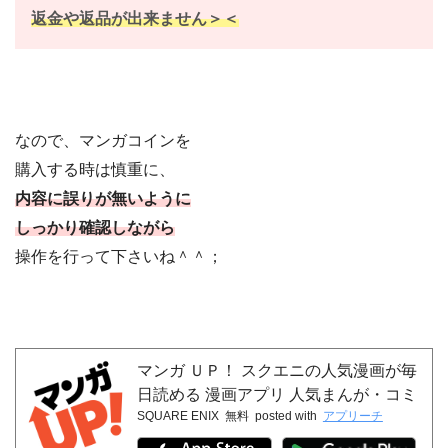
返金や返品が出来ません＞＜
なので、マンガコインを
購入する時は慎重に、
内容に誤りが無いように
しっかり確認しながら
操作を行って下さいね＾＾；
マンガ ＵＰ！ スクエニの人気漫画が毎
日読める 漫画アプリ 人気まんが・コミ
SQUARE ENIX
無料
posted with
アプリーチ
ックが無料