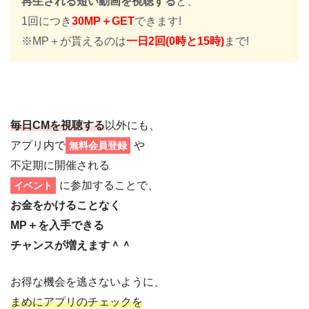
再生される短い動画を視聴する
と、
1回につき
30MP＋GET
できます!
※MP＋が貰えるのは
一日2回(0時と15時)
まで!
毎日CMを視聴する
以外にも、
アプリ内で
や
無料会員登録
不定期に開催される
に参加することで、
イベント
お金をかけることなく
MP＋を入手できる
チャンスが増えます＾＾
お得な機会を逃さないように、
まめにアプリのチェックを