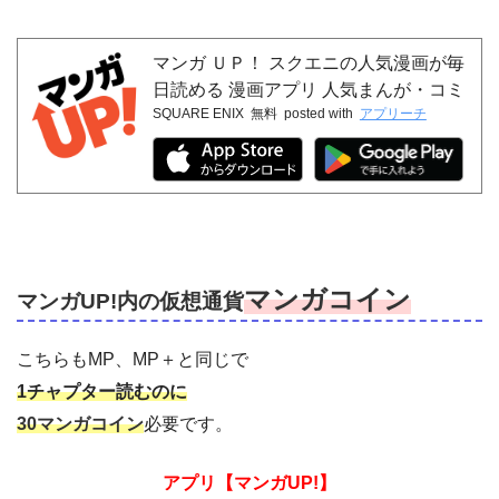
マンガ ＵＰ！ スクエニの人気漫画が毎
日読める 漫画アプリ 人気まんが・コミ
SQUARE ENIX
無料
posted with
アプリーチ
ックが無料
マンガコイン
マンガUP!内の仮想通貨
こちらもMP、MP＋と同じで
1チャプター読むのに
30マンガコイン
必要です。
アプリ【マンガUP!】