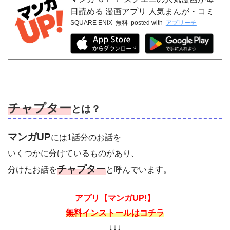
日読める 漫画アプリ 人気まんが・コミ
SQUARE ENIX
無料
posted with
アプリーチ
ックが無料
チャプター
とは？
マンガUP
には1話分のお話を
いくつかに分けているものがあり、
チャプター
分けたお話を
と呼んでいます。
アプリ【マンガUP!】
無料インストールはコチラ
↓↓↓