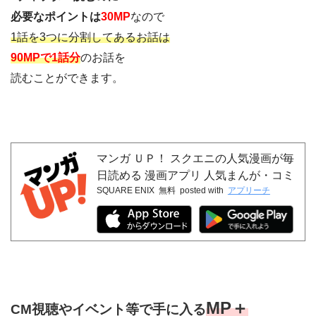
必要なポイントは
30MP
なので
1話を3つに分割してあるお話は
90MPで1話分
のお話を
読むことができます。
マンガ ＵＰ！ スクエニの人気漫画が毎
日読める 漫画アプリ 人気まんが・コミ
SQUARE ENIX
無料
posted with
アプリーチ
ックが無料
MP＋
CM視聴やイベント等で手に入る