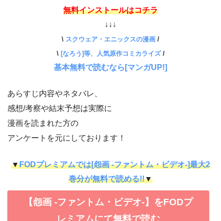
無料インストールはコチラ
↓↓↓
\
スクウェア・エニックスの漫画
/
\
[なろう]等、人気原作コミカライズ
/
基本無料で読むなら[マンガUP!]
あらすじ内容やネタバレ、
感想/考察や結末予想は実際に
漫画を読まれた方の
アンケートを元にしております！
▼
FODプレミアムでは[怨画 -ファントム・ビデオ-]最大2
巻分が無料で読める!!
▼
【怨画 -ファントム・ビデオ-】をFODプ
レミアムにて無料で読む