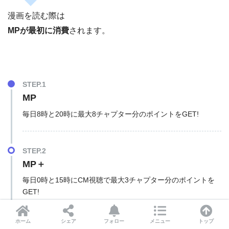
漫画を読む際は
MPが最初に消費
されます。
STEP.1
MP
毎日8時と20時に最大8チャプター分のポイントをGET!
STEP.2
MP＋
毎日0時と15時にCM視聴で最大3チャプター分のポイントを
GET!
ホーム
シェア
フォロー
メニュー
トップ
STEP.3