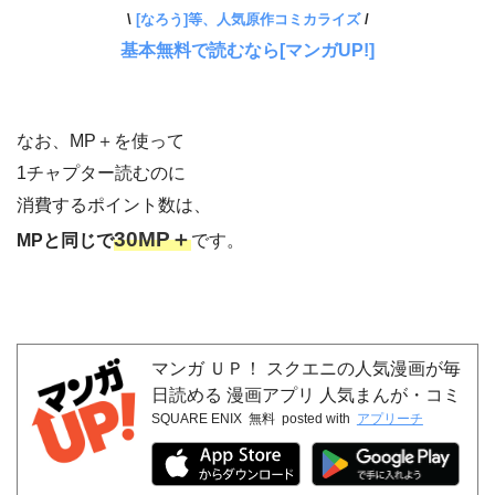
\
[なろう]等、人気原作コミカライズ
/
基本無料で読むなら[マンガUP!]
なお、MP＋を使って
1チャプター読むのに
消費するポイント数は、
30MP＋
MPと同じで
です。
マンガ ＵＰ！ スクエニの人気漫画が毎
日読める 漫画アプリ 人気まんが・コミ
SQUARE ENIX
無料
posted with
アプリーチ
ックが無料