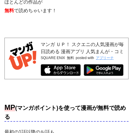
ほとんどの作品が
無料
で読めちゃいます！
マンガ ＵＰ！ スクエニの人気漫画が毎
日読める 漫画アプリ 人気まんが・コミ
SQUARE ENIX
無料
posted with
アプリーチ
ックが無料
MP
(マンガポイント)を使って漫画が無料で読め
る
最初の1話以降のお話も