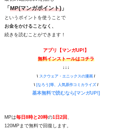
「
MP(マンガポイント)
」
というポイントを使うことで
お金をかけることなく、
続きを読むことができます！
アプリ【マンガUP!】
無料インストールはコチラ
↓↓↓
\
スクウェア・エニックスの漫画
/
\
[なろう]等、人気原作コミカライズ
/
基本無料で読むなら[マンガUP!]
MPは
毎日8時と20時
の
1日2回
、
120MPまで無料で回復します。