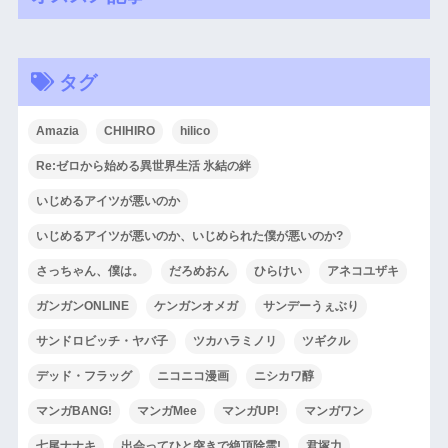
タグ
Amazia
CHIHIRO
hilico
Re:ゼロから始める異世界生活 氷結の絆
いじめるアイツが悪いのか
いじめるアイツが悪いのか、いじめられた僕が悪いのか?
さっちゃん、僕は。
だろめおん
ひらけい
アネコユザキ
ガンガンONLINE
ケンガンオメガ
サンデーうぇぶり
サンドロビッチ・ヤバ子
ツカハラミノリ
ツギクル
デッド・フラッグ
ニコニコ漫画
ニシカワ醇
マンガBANG!
マンガMee
マンガUP!
マンガワン
七尾ナナキ
出会ってひと突きで絶頂除霊!
君塚力