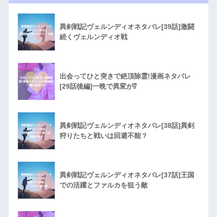
異剣戦記ヴェルンディオネタバレ[39話]激闘
続くヴェルンディオ戦
出会ってひと突きで絶頂除霊!漫画ネタバレ
[29話後編]一晩で異変が⁉︎
異剣戦記ヴェルンディオネタバレ[38話]異剣
狩りたちと戦いは回避不能？
異剣戦記ヴェルンディオネタバレ[37話]王国
での活躍とファルカを狙う敵