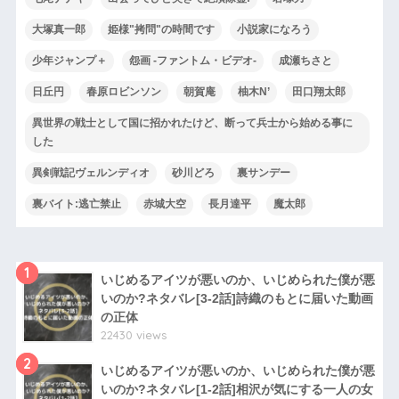
大塚真一郎
姫様"拷問"の時間です
小説家になろう
少年ジャンプ＋
怨画 -ファントム・ビデオ-
成瀬ちさと
日丘円
春原ロビンソン
朝賀庵
柚木N’
田口翔太郎
異世界の戦士として国に招かれたけど、断って兵士から始める事に
した
異剣戦記ヴェルンディオ
砂川どろ
裏サンデー
裏バイト:逃亡禁止
赤城大空
長月達平
魔太郎
1
いじめるアイツが悪いのか、いじめられた僕が悪
いのか?ネタバレ[3-2話]詩織のもとに届いた動画
の正体
22430 views
2
いじめるアイツが悪いのか、いじめられた僕が悪
いのか?ネタバレ[1-2話]相沢が気にする一人の女