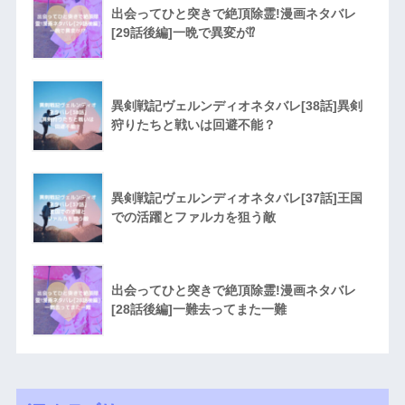
出会ってひと突きで絶頂除霊!漫画ネタバレ
[29話後編]一晩で異変が⁉︎
異剣戦記ヴェルンディオネタバレ[38話]異剣
狩りたちと戦いは回避不能？
異剣戦記ヴェルンディオネタバレ[37話]王国
での活躍とファルカを狙う敵
出会ってひと突きで絶頂除霊!漫画ネタバレ
[28話後編]一難去ってまた一難