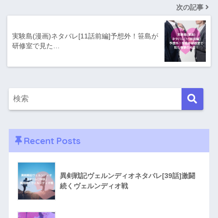
次の記事
実験島(漫画)ネタバレ[11話前編]予想外！笹島が
研修室で見た…
Recent Posts
異剣戦記ヴェルンディオネタバレ[39話]激闘
続くヴェルンディオ戦