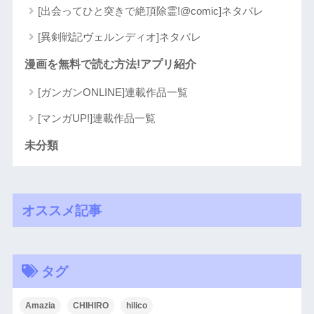
[出会ってひと突きで絶頂除霊!@comic]ネタバレ
[異剣戦記ヴェルンディオ]ネタバレ
漫画を無料で読む方法!アプリ紹介
[ガンガンONLINE]連載作品一覧
[マンガUP!]連載作品一覧
未分類
オススメ記事
タグ
Amazia
CHIHIRO
hilico