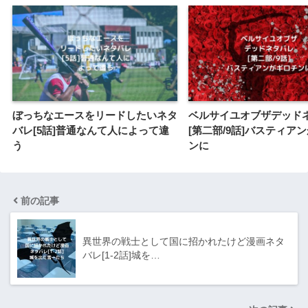
ぼっちなエースをリードしたいネタ
ベルサイユオブザデッド
バレ[5話]普通なんて人によって違
[第二部/9話]バスティア
う
ンに
前の記事
異世界の戦士として国に招かれたけど漫画ネタ
バレ[1-2話]城を…