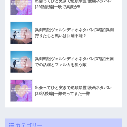
出会ってひと突きで絶頂除霊!漫画ネタバレ
[29話後編]一晩で異変が⁉︎
異剣戦記ヴェルンディオネタバレ[38話]異剣
狩りたちと戦いは回避不能？
異剣戦記ヴェルンディオネタバレ[37話]王国
での活躍とファルカを狙う敵
出会ってひと突きで絶頂除霊!漫画ネタバレ
[28話後編]一難去ってまた一難
カテゴリー