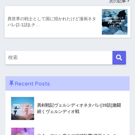
次の記事
異世界の戦士として国に招かれたけど漫画ネタ
バレ[2-1話]Lチ…
Recent Posts
異剣戦記ヴェルンディオネタバレ[39話]激闘
続くヴェルンディオ戦