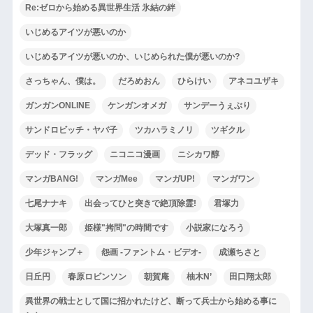
Re:ゼロから始める異世界生活 氷結の絆
いじめるアイツが悪いのか
いじめるアイツが悪いのか、いじめられた僕が悪いのか?
さっちゃん、僕は。
だろめおん
ひらけい
アネコユザキ
ガンガンONLINE
ケンガンオメガ
サンデーうぇぶり
サンドロビッチ・ヤバ子
ツカハラミノリ
ツギクル
デッド・フラッグ
ニコニコ漫画
ニシカワ醇
マンガBANG!
マンガMee
マンガUP!
マンガワン
七尾ナナキ
出会ってひと突きで絶頂除霊!
君塚力
大塚真一郎
姫様"拷問"の時間です
小説家になろう
少年ジャンプ＋
怨画 -ファントム・ビデオ-
成瀬ちさと
日丘円
春原ロビンソン
朝賀庵
柚木N’
田口翔太郎
異世界の戦士として国に招かれたけど、断って兵士から始める事に