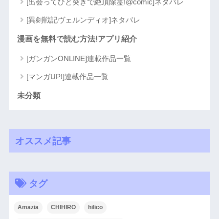
[出会ってひと突きで絶頂除霊!@comic]ネタバレ
[異剣戦記ヴェルンディオ]ネタバレ
漫画を無料で読む方法!アプリ紹介
[ガンガンONLINE]連載作品一覧
[マンガUP!]連載作品一覧
未分類
オススメ記事
タグ
Amazia
CHIHIRO
hilico