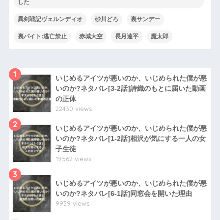
した
異剣戦記ヴェルンディオ
砂川どろ
裏サンデー
裏バイト:逃亡禁止
赤城大空
長月達平
魔太郎
1
いじめるアイツが悪いのか、いじめられた僕が悪
いのか?ネタバレ[3-2話]詩織のもとに届いた動画
の正体
22430 views
2
いじめるアイツが悪いのか、いじめられた僕が悪
いのか?ネタバレ[1-2話]相沢が気にする一人の女
子生徒
19562 views
3
いじめるアイツが悪いのか、いじめられた僕が悪
いのか?ネタバレ[6-1話]同窓会を開いた理由
9939 views