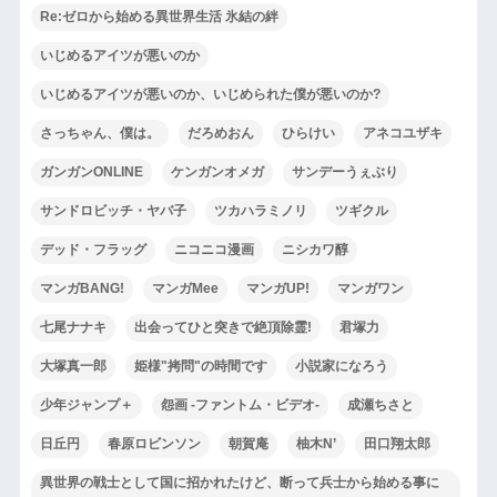
Re:ゼロから始める異世界生活 氷結の絆
いじめるアイツが悪いのか
いじめるアイツが悪いのか、いじめられた僕が悪いのか?
さっちゃん、僕は。
だろめおん
ひらけい
アネコユザキ
ガンガンONLINE
ケンガンオメガ
サンデーうぇぶり
サンドロビッチ・ヤバ子
ツカハラミノリ
ツギクル
デッド・フラッグ
ニコニコ漫画
ニシカワ醇
マンガBANG!
マンガMee
マンガUP!
マンガワン
七尾ナナキ
出会ってひと突きで絶頂除霊!
君塚力
大塚真一郎
姫様"拷問"の時間です
小説家になろう
少年ジャンプ＋
怨画 -ファントム・ビデオ-
成瀬ちさと
日丘円
春原ロビンソン
朝賀庵
柚木N’
田口翔太郎
異世界の戦士として国に招かれたけど、断って兵士から始める事に