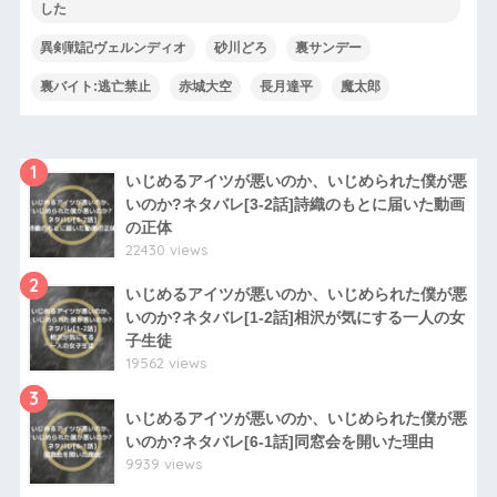
した
異剣戦記ヴェルンディオ
砂川どろ
裏サンデー
裏バイト:逃亡禁止
赤城大空
長月達平
魔太郎
1
いじめるアイツが悪いのか、いじめられた僕が悪
いのか?ネタバレ[3-2話]詩織のもとに届いた動画
の正体
22430 views
2
いじめるアイツが悪いのか、いじめられた僕が悪
いのか?ネタバレ[1-2話]相沢が気にする一人の女
子生徒
19562 views
3
いじめるアイツが悪いのか、いじめられた僕が悪
いのか?ネタバレ[6-1話]同窓会を開いた理由
9939 views