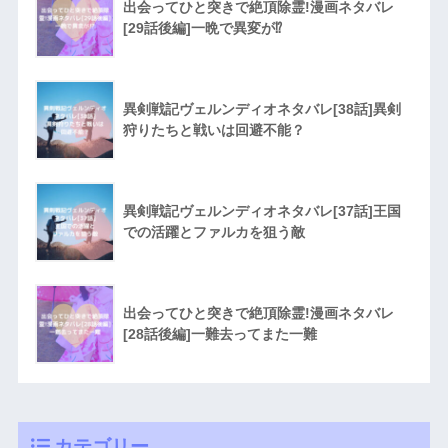
出会ってひと突きで絶頂除霊!漫画ネタバレ
[29話後編]一晩で異変が⁉︎
異剣戦記ヴェルンディオネタバレ[38話]異剣
狩りたちと戦いは回避不能？
異剣戦記ヴェルンディオネタバレ[37話]王国
での活躍とファルカを狙う敵
出会ってひと突きで絶頂除霊!漫画ネタバレ
[28話後編]一難去ってまた一難
カテゴリー