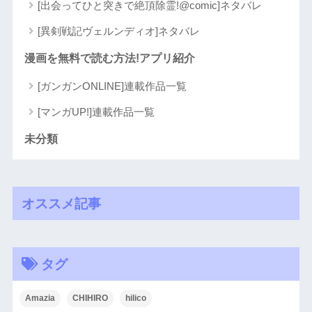
[出会ってひと突きで絶頂除霊!@comic]ネタバレ
[異剣戦記ヴェルンディオ]ネタバレ
漫画を無料で読む方法!アプリ紹介
[ガンガンONLINE]連載作品一覧
[マンガUP!]連載作品一覧
未分類
オススメ記事
タグ
Amazia
CHIHIRO
hilico