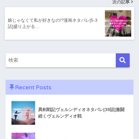
次の記事
娘じゃなくて私が好きなの!?漫画ネタバレ[5-3
話]盛り上がる…
Recent Posts
異剣戦記ヴェルンディオネタバレ[39話]激闘
続くヴェルンディオ戦