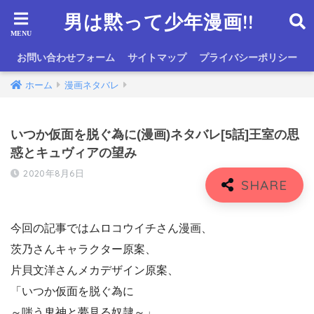
男は黙って少年漫画!!
お問い合わせフォーム
サイトマップ
プライバシーポリシー
ホーム
漫画ネタバレ
いつか仮面を脱ぐ為に(漫画)ネタバレ[5話]王室の思
惑とキュヴィアの望み
2020年8月6日
今回の記事ではムロコウイチさん漫画、
茨乃さんキャラクター原案、
片貝文洋さんメカデザイン原案、
「いつか仮面を脱ぐ為に
～嗤う鬼神と夢見る奴隷～」