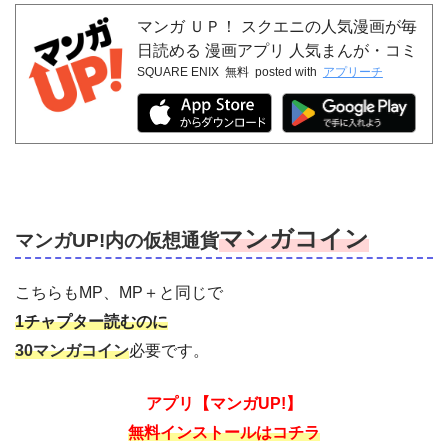
マンガ ＵＰ！ スクエニの人気漫画が毎
日読める 漫画アプリ 人気まんが・コミ
SQUARE ENIX
無料
posted with
アプリーチ
ックが無料
マンガコイン
マンガUP!内の仮想通貨
こちらもMP、MP＋と同じで
1チャプター読むのに
30マンガコイン
必要です。
アプリ【マンガUP!】
無料インストールはコチラ