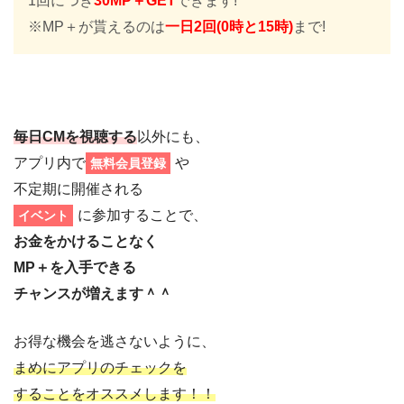
1回につき
30MP＋GET
できます!
※MP＋が貰えるのは
一日2回(0時と15時)
まで!
毎日CMを視聴する
以外にも、
アプリ内で
や
無料会員登録
不定期に開催される
に参加することで、
イベント
お金をかけることなく
MP＋を入手できる
チャンスが増えます＾＾
お得な機会を逃さないように、
まめにアプリのチェックを
することを
オススメします！！