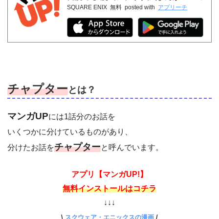
SQUARE ENIX
無料
posted with
アプリーチ
ックが無料
チャプター
とは？
マンガUP
には1話分のお話を
いくつかに分けているものがあり、
チャプター
分けたお話を
と呼んでいます。
アプリ【マンガUP!】
無料インストールはコチラ
↓↓↓
\
スクウェア・エニックスの漫画
/