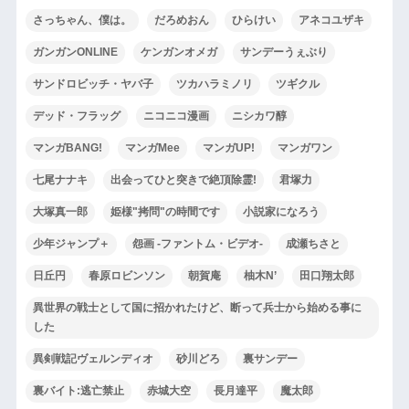
さっちゃん、僕は。
だろめおん
ひらけい
アネコユザキ
ガンガンONLINE
ケンガンオメガ
サンデーうぇぶり
サンドロビッチ・ヤバ子
ツカハラミノリ
ツギクル
デッド・フラッグ
ニコニコ漫画
ニシカワ醇
マンガBANG!
マンガMee
マンガUP!
マンガワン
七尾ナナキ
出会ってひと突きで絶頂除霊!
君塚力
大塚真一郎
姫様"拷問"の時間です
小説家になろう
少年ジャンプ＋
怨画 -ファントム・ビデオ-
成瀬ちさと
日丘円
春原ロビンソン
朝賀庵
柚木N’
田口翔太郎
異世界の戦士として国に招かれたけど、断って兵士から始める事に
した
異剣戦記ヴェルンディオ
砂川どろ
裏サンデー
裏バイト:逃亡禁止
赤城大空
長月達平
魔太郎