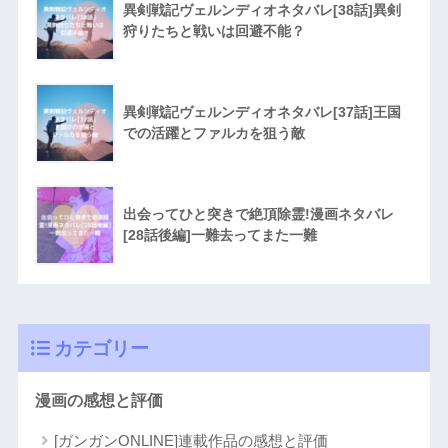
異剣戦記ヴェルンディオネタバレ[38話]異剣
狩りたちと戦いは回避不能？
異剣戦記ヴェルンディオネタバレ[37話]王国
での活躍とファルカを狙う敵
出会ってひと突きで絶頂除霊!漫画ネタバレ
[28話後編]一難去ってまた一難
カテゴリー
漫画の感想と評価
[ガンガンONLINE]連載作品の感想と評価