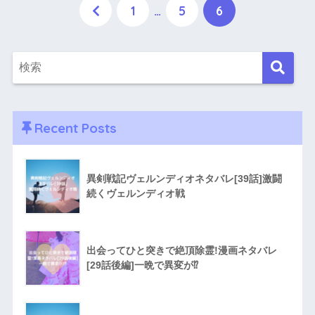
1
…
5
6
Recent Posts
異剣戦記ヴェルンディオネタバレ[39話]激闘
続くヴェルンディオ戦
出会ってひと突きで絶頂除霊!漫画ネタバレ
[29話後編]一晩で異変が⁉︎