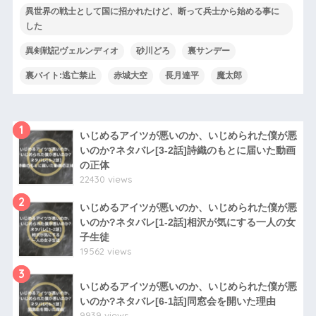
異世界の戦士として国に招かれたけど、断って兵士から始める事に
した
異剣戦記ヴェルンディオ
砂川どろ
裏サンデー
裏バイト:逃亡禁止
赤城大空
長月達平
魔太郎
1
いじめるアイツが悪いのか、いじめられた僕が悪
いのか?ネタバレ[3-2話]詩織のもとに届いた動画
の正体
22430 views
2
いじめるアイツが悪いのか、いじめられた僕が悪
いのか?ネタバレ[1-2話]相沢が気にする一人の女
子生徒
19562 views
3
いじめるアイツが悪いのか、いじめられた僕が悪
いのか?ネタバレ[6-1話]同窓会を開いた理由
9939 views