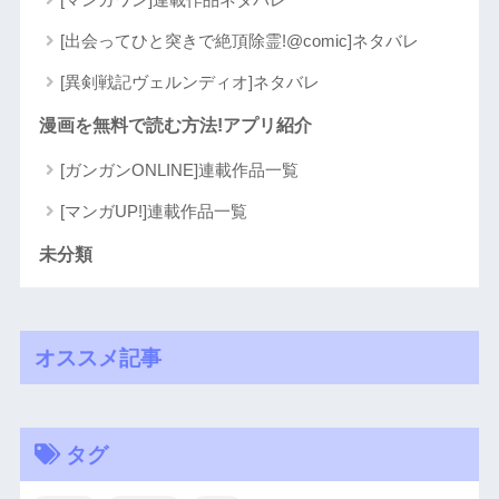
[出会ってひと突きで絶頂除霊!@comic]ネタバレ
[異剣戦記ヴェルンディオ]ネタバレ
漫画を無料で読む方法!アプリ紹介
[ガンガンONLINE]連載作品一覧
[マンガUP!]連載作品一覧
未分類
オススメ記事
タグ