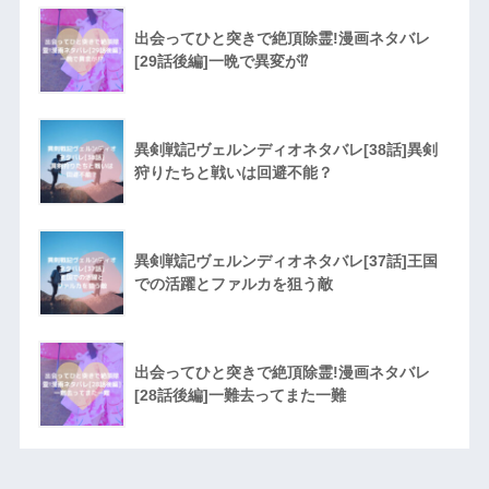
出会ってひと突きで絶頂除霊!漫画ネタバレ
[29話後編]一晩で異変が⁉︎
異剣戦記ヴェルンディオネタバレ[38話]異剣
狩りたちと戦いは回避不能？
異剣戦記ヴェルンディオネタバレ[37話]王国
での活躍とファルカを狙う敵
出会ってひと突きで絶頂除霊!漫画ネタバレ
[28話後編]一難去ってまた一難