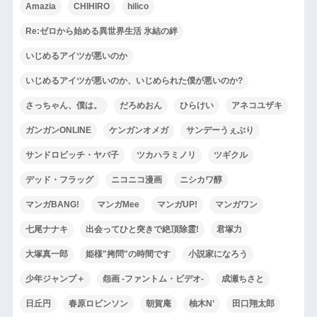
Amazia
CHIHIRO
hilico
Re:ゼロから始める異世界生活 氷結の絆
いじめるアイツが悪いのか
いじめるアイツが悪いのか、いじめられた僕が悪いのか?
さっちゃん、僕は。
だろめおん
ひらけい
アネコユザキ
ガンガンONLINE
ケンガンオメガ
サンデーうぇぶり
サンドロビッチ・ヤバ子
ツカハラミノリ
ツギクル
デッド・フラッグ
ニコニコ漫画
ニシカワ醇
マンガBANG!
マンガMee
マンガUP!
マンガワン
七尾ナナキ
出会ってひと突きで絶頂除霊!
君塚力
大塚真一郎
姫様"拷問"の時間です
小説家になろう
少年ジャンプ＋
怨画 -ファントム・ビデオ-
成瀬ちさと
日丘円
春原ロビンソン
朝賀庵
柚木N’
田口翔太郎