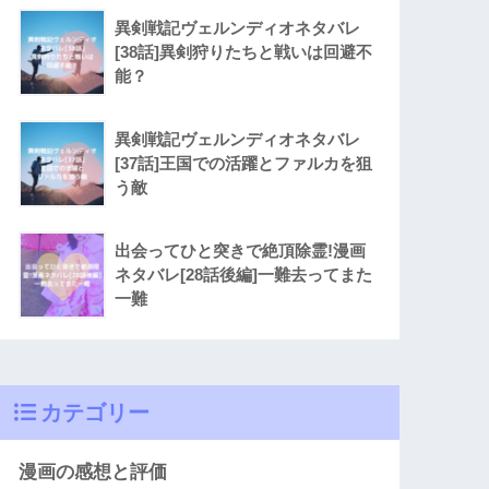
異剣戦記ヴェルンディオネタバレ
[38話]異剣狩りたちと戦いは回避不
能？
異剣戦記ヴェルンディオネタバレ
[37話]王国での活躍とファルカを狙
う敵
出会ってひと突きで絶頂除霊!漫画
ネタバレ[28話後編]一難去ってまた
一難
カテゴリー
漫画の感想と評価