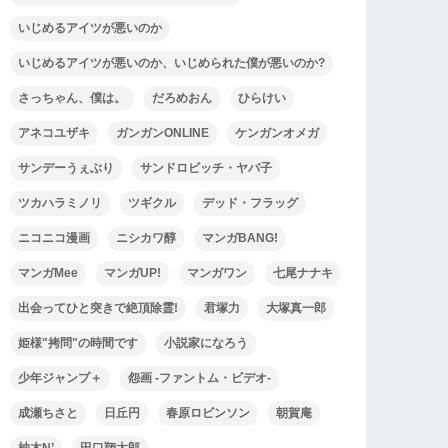
いじめるアイツが悪いのか
いじめるアイツが悪いのか、いじめられた僕が悪いのか?
さっちゃん、僕は。
だろめおん
ひらけい
アネコユザキ
ガンガンONLINE
ケンガンオメガ
サンデーうぇぶり
サンドロビッチ・ヤバ子
ツカハラミノリ
ツギクル
デッド・フラッグ
ニコニコ漫画
ニシカワ醇
マンガBANG!
マンガMee
マンガUP!
マンガワン
七尾ナナキ
出会ってひと突きで絶頂除霊!
君塚力
大塚真一郎
姫様"拷問"の時間です
小説家になろう
少年ジャンプ＋
怨画 -ファントム・ビデオ-
成瀬ちさと
日丘円
春原ロビンソン
朝賀庵
柚木N’
田口翔太郎