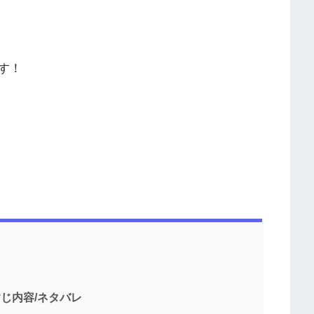
す！
すじ内容/ネタバレ