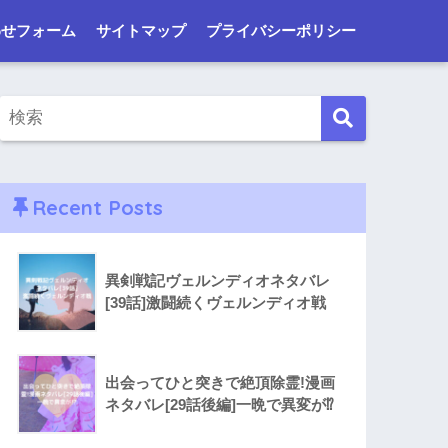
わせフォーム
サイトマップ
プライバシーポリシー
Recent Posts
異剣戦記ヴェルンディオネタバレ
[39話]激闘続くヴェルンディオ戦
出会ってひと突きで絶頂除霊!漫画
ネタバレ[29話後編]一晩で異変が⁉︎