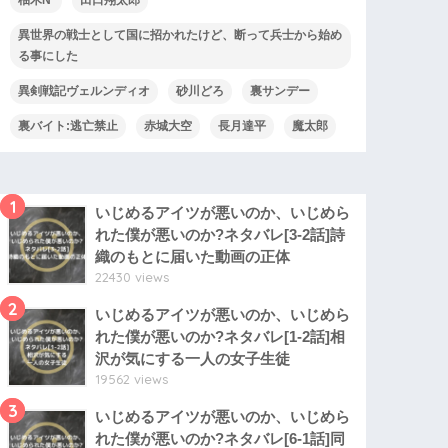
異世界の戦士として国に招かれたけど、断って兵士から始め
る事にした
異剣戦記ヴェルンディオ
砂川どろ
裏サンデー
裏バイト:逃亡禁止
赤城大空
長月達平
魔太郎
1
いじめるアイツが悪いのか、いじめら
れた僕が悪いのか?ネタバレ[3-2話]詩
織のもとに届いた動画の正体
22430 views
2
いじめるアイツが悪いのか、いじめら
れた僕が悪いのか?ネタバレ[1-2話]相
沢が気にする一人の女子生徒
19562 views
3
いじめるアイツが悪いのか、いじめら
れた僕が悪いのか?ネタバレ[6-1話]同