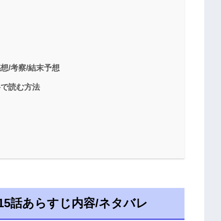
想/考察/結末予想
料で読む方法
15話あらすじ内容/ネタバレ