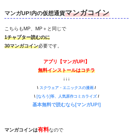
マンガコイン
マンガUP!内の仮想通貨
こちらもMP、MP＋と同じで
1チャプター読むのに
30マンガコイン
必要です。
アプリ【マンガUP!】
無料インストールはコチラ
↓↓↓
\
スクウェア・エニックスの漫画
/
\
[なろう]等、人気原作コミカライズ
/
基本無料で読むなら[マンガUP!]
有料
マンガコインは
なので