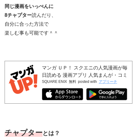
同じ漫画をいっぺんに
8チャプター
読んだり、
自分に合った方法で
楽しむ事も可能です＾＾
マンガ ＵＰ！ スクエニの人気漫画が毎
日読める 漫画アプリ 人気まんが・コミ
SQUARE ENIX
無料
posted with
アプリーチ
ックが無料
チャプター
とは？