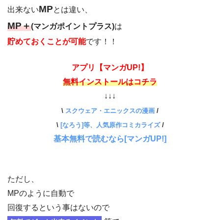
MP
出来ない
とは違い、
MP＋
(マンガポイントプラス)
は
貯めておくことが可能
です！！
アプリ【マンガUP!】
無料インストールはコチラ
↓↓↓
\
スクウェア・エニックスの漫画
/
\
[なろう]等、人気原作コミカライズ
/
基本無料で読むなら[マンガUP!]
ただし、
MPのように自動で
回復するという事はないので