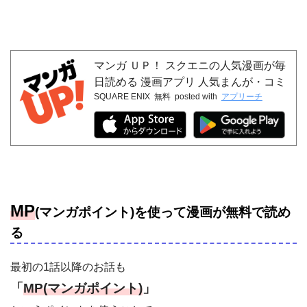
マンガ ＵＰ！ スクエニの人気漫画が毎
日読める 漫画アプリ 人気まんが・コミ
SQUARE ENIX
無料
posted with
アプリーチ
ックが無料
MP
(マンガポイント)を使って漫画が無料で読め
る
最初の1話以降のお話も
「
MP(マンガポイント)
」