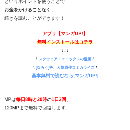
というポイントを使うことで
お金をかけることなく、
続きを読むことができます！
アプリ【マンガUP!】
無料インストールはコチラ
↓↓↓
\
スクウェア・エニックスの漫画
/
\
[なろう]等、人気原作コミカライズ
/
基本無料で読むなら[マンガUP!]
MPは
毎日8時と20時
の
1日2回
、
120MPまで無料で回復します。