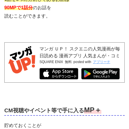
90MPで1話分
のお話を
読むことができます。
マンガ ＵＰ！ スクエニの人気漫画が毎
日読める 漫画アプリ 人気まんが・コミ
SQUARE ENIX
無料
posted with
アプリーチ
ックが無料
MP＋
CM視聴やイベント等で手に入る
貯めておくことが