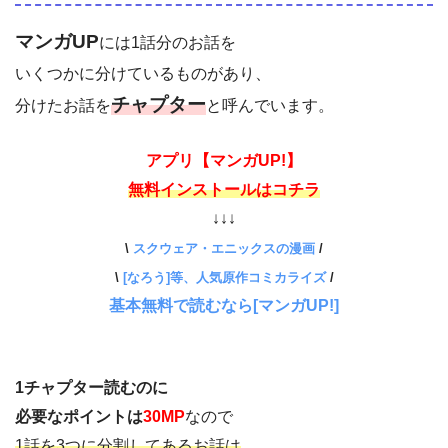
マンガUP
には1話分のお話を
いくつかに分けているものがあり、
チャプター
分けたお話を
と呼んでいます。
アプリ【マンガUP!】
無料インストールはコチラ
↓↓↓
\
スクウェア・エニックスの漫画
/
\
[なろう]等、人気原作コミカライズ
/
基本無料で読むなら[マンガUP!]
1チャプター読むのに
必要なポイントは
30MP
なので
1話を3つに分割してあるお話は