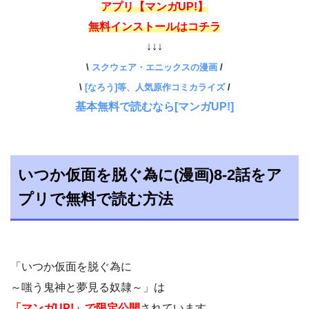
アプリ【マンガUP!】
無料インストールはコチラ
↓↓↓
\
スクウェア・エニックスの漫画
/
\
[なろう]等、人気原作コミカライズ
/
基本無料で読むなら[マンガUP!]
いつか仮面を脱ぐ為に(漫画)8-2話をア
プリで無料で読む方法
「いつか仮面を脱ぐ為に
～嗤う鬼神と夢見る奴隷～」は
「マンガUP!」で限定公開
されています。