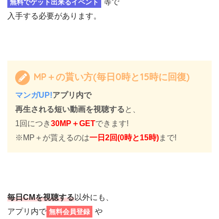
等で
無料でゲット出来るイベント
入手する必要があります。
MP＋の貰い方(毎日0時と15時に回復)
マンガUP!
アプリ内で
再生される短い動画を視聴する
と、
1回につき
30MP＋GET
できます!
※MP＋が貰えるのは
一日2回(0時と15時)
まで!
毎日CMを視聴する
以外にも、
アプリ内で
や
無料会員登録