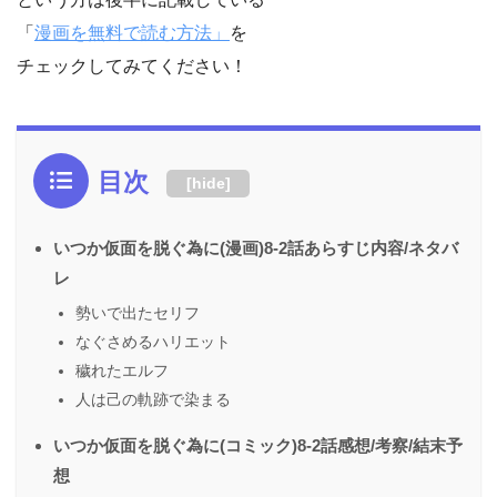
「
漫画を無料で読む方法」
を
チェックしてみてください！
目次
[
hide
]
いつか仮面を脱ぐ為に(漫画)8-2話あらすじ内容/ネタバ
レ
勢いで出たセリフ
なぐさめるハリエット
穢れたエルフ
人は己の軌跡で染まる
いつか仮面を脱ぐ為に(コミック)8-2話感想/考察/結末予
想