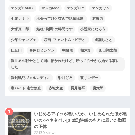
マンガBANG!
マンガMee
マンガUP!
マンガワン
七尾ナナキ
出会ってひと突きで絶頂除霊!
君塚力
大塚真一郎
姫様"拷問"の時間です
小説家になろう
少年ジャンプ＋
怨画 -ファントム・ビデオ-
成瀬ちさと
日丘円
春原ロビンソン
朝賀庵
柚木N’
田口翔太郎
異世界の戦士として国に招かれたけど、断って兵士から始める事に
した
異剣戦記ヴェルンディオ
砂川どろ
裏サンデー
裏バイト:逃亡禁止
赤城大空
長月達平
魔太郎
1
いじめるアイツが悪いのか、いじめられた僕が悪
いのか?ネタバレ[3-2話]詩織のもとに届いた動画
の正体
22430 views