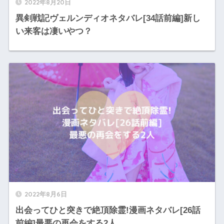
2022年8月20日
異剣戦記ヴェルンディオネタバレ[34話前編]新し
い来客は凄いやつ？
2022年8月6日
出会ってひと突きで絶頂除霊!漫画ネタバレ[26話
前編]最悪の再会をする2人