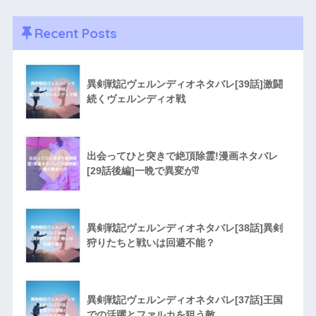
Recent Posts
異剣戦記ヴェルンディオネタバレ[39話]激闘
続くヴェルンディオ戦
出会ってひと突きで絶頂除霊!漫画ネタバレ
[29話後編]一晩で異変が⁉︎
異剣戦記ヴェルンディオネタバレ[38話]異剣
狩りたちと戦いは回避不能？
異剣戦記ヴェルンディオネタバレ[37話]王国
での活躍とファルカを狙う敵